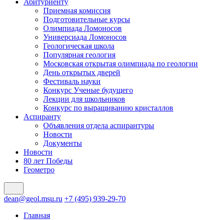
Абитуриенту
Приемная комиссия
Подготовительные курсы
Олимпиада Ломоносов
Универсиада Ломоносов
Геологическая школа
Популярная геология
Московская открытая олимпиада по геологии
День открытых дверей
Фестиваль науки
Конкурс Ученые будущего
Лекции для школьников
Конкурс по выращиванию кристаллов
Аспиранту
Объявления отдела аспирантуры
Новости
Документы
Новости
80 лет Победы
Геометро
dean@geol.msu.ru
+7 (495) 939-29-70
Главная