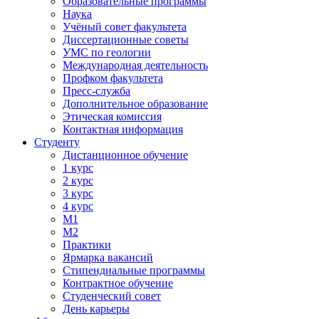
Образовательные программы
Наука
Учёный совет факультета
Диссертационные советы
УМС по геологии
Международная деятельность
Профком факультета
Пресс-служба
Дополнительное образование
Этическая комиссия
Контактная информация
Студенту
Дистанционное обучение
1 курс
2 курс
3 курс
4 курс
М1
М2
Практики
Ярмарка вакансий
Стипендиальные программы
Контрактное обучение
Студенческий совет
День карьеры