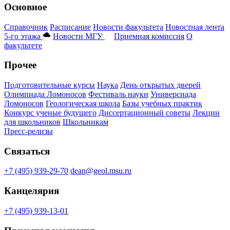
Основное
Справочник
Расписание
Новости факультета
Новостная лента
5-го этажа
Новости МГУ
Приемная комиссия
О
факультете
Прочее
Подготовительные курсы
Наука
День открытых дверей
Олимпиада Ломоносов
Фестиваль науки
Универсиада
Ломоносов
Геологическая школа
Базы учебных практик
Конкурс ученые будущего
Диссертационный советы
Лекции
для школьников
Школьникам
Пресс-релизы
Связаться
+7 (495) 939-29-70
dean@geol.msu.ru
Канцелярия
+7 (495) 939-13-01