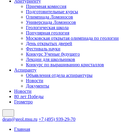
Абитуриенту
Приемная комиссия
Подготовительные курсы
Олимпиада Ломоносов
Универсиада Ломоносов
Геологическая школа
Популярная геология
Московская открытая олимпиада по геологии
День открытых дверей
Фестиваль науки
Конкурс Ученые будущего
Лекции для школьников
Конкурс по выращиванию кристаллов
Аспиранту
Объявления отдела аспирантуры
Новости
Документы
Новости
80 лет Победы
Геометро
dean@geol.msu.ru
+7 (495) 939-29-70
Главная