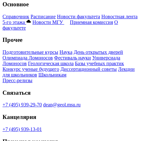
Основное
Справочник
Расписание
Новости факультета
Новостная лента
5-го этажа
Новости МГУ
Приемная комиссия
О
факультете
Прочее
Подготовительные курсы
Наука
День открытых дверей
Олимпиада Ломоносов
Фестиваль науки
Универсиада
Ломоносов
Геологическая школа
Базы учебных практик
Конкурс ученые будущего
Диссертационный советы
Лекции
для школьников
Школьникам
Пресс-релизы
Связаться
+7 (495) 939-29-70
dean@geol.msu.ru
Канцелярия
+7 (495) 939-13-01