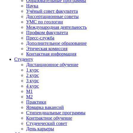
Образовательные программы
Наука
Учёный совет факультета
Диссертационные советы
УМС по геологии
Международная деятельность
Профком факультета
Пресс-служба
Дополнительное образование
Этическая комиссия
Контактная информация
Студенту
Дистанционное обучение
1 курс
2 курс
3 курс
4 курс
М1
М2
Практики
Ярмарка вакансий
Стипендиальные программы
Контрактное обучение
Студенческий совет
День карьеры