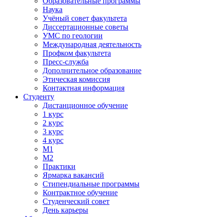
Образовательные программы
Наука
Учёный совет факультета
Диссертационные советы
УМС по геологии
Международная деятельность
Профком факультета
Пресс-служба
Дополнительное образование
Этическая комиссия
Контактная информация
Студенту
Дистанционное обучение
1 курс
2 курс
3 курс
4 курс
М1
М2
Практики
Ярмарка вакансий
Стипендиальные программы
Контрактное обучение
Студенческий совет
День карьеры