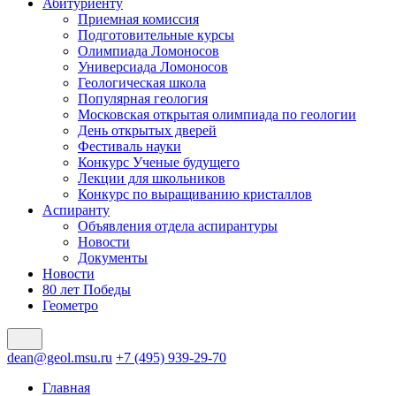
Абитуриенту
Приемная комиссия
Подготовительные курсы
Олимпиада Ломоносов
Универсиада Ломоносов
Геологическая школа
Популярная геология
Московская открытая олимпиада по геологии
День открытых дверей
Фестиваль науки
Конкурс Ученые будущего
Лекции для школьников
Конкурс по выращиванию кристаллов
Аспиранту
Объявления отдела аспирантуры
Новости
Документы
Новости
80 лет Победы
Геометро
dean@geol.msu.ru
+7 (495) 939-29-70
Главная