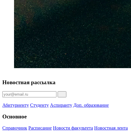
Новостная рассылка
Абитуриенту
Студенту
Аспиранту
Доп. образование
Основное
Справочник
Расписание
Новости факультета
Новостная лента