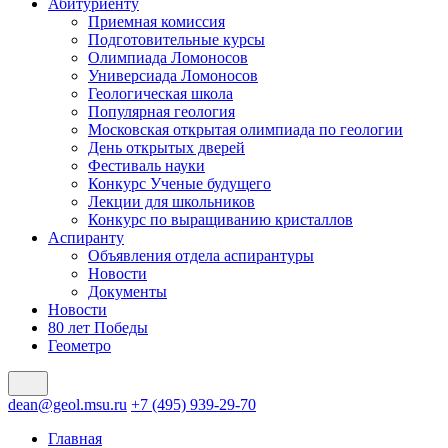
Абитуриенту
Приемная комиссия
Подготовительные курсы
Олимпиада Ломоносов
Универсиада Ломоносов
Геологическая школа
Популярная геология
Московская открытая олимпиада по геологии
День открытых дверей
Фестиваль науки
Конкурс Ученые будущего
Лекции для школьников
Конкурс по выращиванию кристаллов
Аспиранту
Объявления отдела аспирантуры
Новости
Документы
Новости
80 лет Победы
Геометро
dean@geol.msu.ru
+7 (495) 939-29-70
Главная