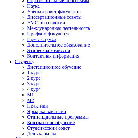
Образовательные программы
Наука
Учёный совет факультета
Диссертационные советы
УМС по геологии
Международная деятельность
Профком факультета
Пресс-служба
Дополнительное образование
Этическая комиссия
Контактная информация
Студенту
Дистанционное обучение
1 курс
2 курс
3 курс
4 курс
М1
М2
Практики
Ярмарка вакансий
Стипендиальные программы
Контрактное обучение
Студенческий совет
День карьеры