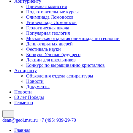
Абитуриенту
Приемная комиссия
Подготовительные курсы
Олимпиада Ломоносов
Универсиада Ломоносов
Геологическая школа
Популярная геология
Московская открытая олимпиада по геологии
День открытых дверей
Фестиваль науки
Конкурс Ученые будущего
Лекции для школьников
Конкурс по выращиванию кристаллов
Аспиранту
Объявления отдела аспирантуры
Новости
Документы
Новости
80 лет Победы
Геометро
dean@geol.msu.ru
+7 (495) 939-29-70
Главная