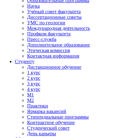
Образовательные программы
Наука
Учёный совет факультета
Диссертационные советы
УМС по геологии
Международная деятельность
Профком факультета
Пресс-служба
Дополнительное образование
Этическая комиссия
Контактная информация
Студенту
Дистанционное обучение
1 курс
2 курс
3 курс
4 курс
М1
М2
Практики
Ярмарка вакансий
Стипендиальные программы
Контрактное обучение
Студенческий совет
День карьеры