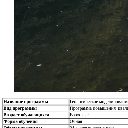
Название программы
Геологическое моделирование
Вид программы
Программа повышения квал
Возраст обучающихся
Взрослые
Форма обучения
Очная
Объем программы
24 академических часа