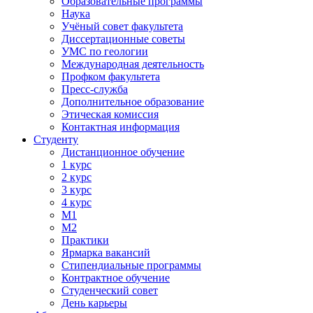
Образовательные программы
Наука
Учёный совет факультета
Диссертационные советы
УМС по геологии
Международная деятельность
Профком факультета
Пресс-служба
Дополнительное образование
Этическая комиссия
Контактная информация
Студенту
Дистанционное обучение
1 курс
2 курс
3 курс
4 курс
М1
М2
Практики
Ярмарка вакансий
Стипендиальные программы
Контрактное обучение
Студенческий совет
День карьеры