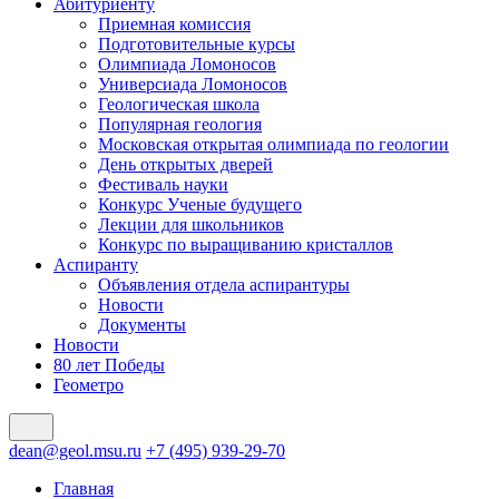
Абитуриенту
Приемная комиссия
Подготовительные курсы
Олимпиада Ломоносов
Универсиада Ломоносов
Геологическая школа
Популярная геология
Московская открытая олимпиада по геологии
День открытых дверей
Фестиваль науки
Конкурс Ученые будущего
Лекции для школьников
Конкурс по выращиванию кристаллов
Аспиранту
Объявления отдела аспирантуры
Новости
Документы
Новости
80 лет Победы
Геометро
dean@geol.msu.ru
+7 (495) 939-29-70
Главная