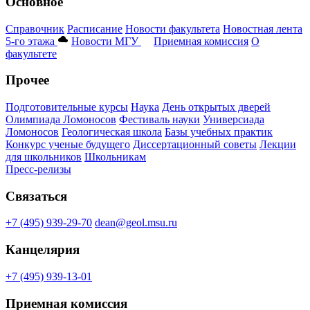
Основное
Справочник
Расписание
Новости факультета
Новостная лента
5-го этажа
Новости МГУ
Приемная комиссия
О
факультете
Прочее
Подготовительные курсы
Наука
День открытых дверей
Олимпиада Ломоносов
Фестиваль науки
Универсиада
Ломоносов
Геологическая школа
Базы учебных практик
Конкурс ученые будущего
Диссертационный советы
Лекции
для школьников
Школьникам
Пресс-релизы
Связаться
+7 (495) 939-29-70
dean@geol.msu.ru
Канцелярия
+7 (495) 939-13-01
Приемная комиссия