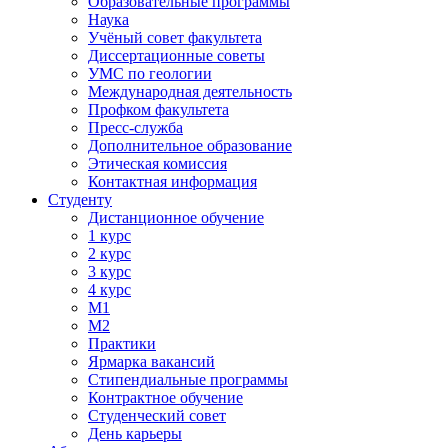
Образовательные программы
Наука
Учёный совет факультета
Диссертационные советы
УМС по геологии
Международная деятельность
Профком факультета
Пресс-служба
Дополнительное образование
Этическая комиссия
Контактная информация
Студенту
Дистанционное обучение
1 курс
2 курс
3 курс
4 курс
М1
М2
Практики
Ярмарка вакансий
Стипендиальные программы
Контрактное обучение
Студенческий совет
День карьеры