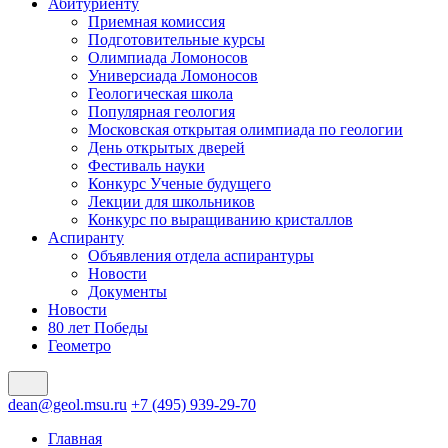
Абитуриенту
Приемная комиссия
Подготовительные курсы
Олимпиада Ломоносов
Универсиада Ломоносов
Геологическая школа
Популярная геология
Московская открытая олимпиада по геологии
День открытых дверей
Фестиваль науки
Конкурс Ученые будущего
Лекции для школьников
Конкурс по выращиванию кристаллов
Аспиранту
Объявления отдела аспирантуры
Новости
Документы
Новости
80 лет Победы
Геометро
dean@geol.msu.ru
+7 (495) 939-29-70
Главная