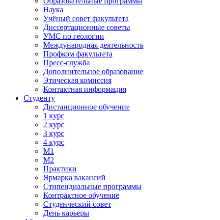
Образовательные программы
Наука
Учёный совет факультета
Диссертационные советы
УМС по геологии
Международная деятельность
Профком факультета
Пресс-служба
Дополнительное образование
Этическая комиссия
Контактная информация
Студенту
Дистанционное обучение
1 курс
2 курс
3 курс
4 курс
М1
М2
Практики
Ярмарка вакансий
Стипендиальные программы
Контрактное обучение
Студенческий совет
День карьеры