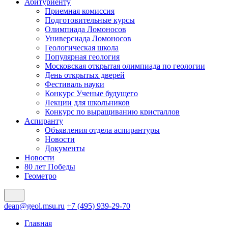
Абитуриенту
Приемная комиссия
Подготовительные курсы
Олимпиада Ломоносов
Универсиада Ломоносов
Геологическая школа
Популярная геология
Московская открытая олимпиада по геологии
День открытых дверей
Фестиваль науки
Конкурс Ученые будущего
Лекции для школьников
Конкурс по выращиванию кристаллов
Аспиранту
Объявления отдела аспирантуры
Новости
Документы
Новости
80 лет Победы
Геометро
dean@geol.msu.ru
+7 (495) 939-29-70
Главная