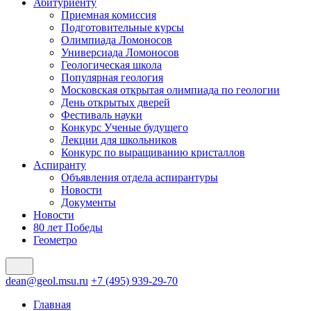
Абитуриенту
Приемная комиссия
Подготовительные курсы
Олимпиада Ломоносов
Универсиада Ломоносов
Геологическая школа
Популярная геология
Московская открытая олимпиада по геологии
День открытых дверей
Фестиваль науки
Конкурс Ученые будущего
Лекции для школьников
Конкурс по выращиванию кристаллов
Аспиранту
Объявления отдела аспирантуры
Новости
Документы
Новости
80 лет Победы
Геометро
dean@geol.msu.ru
+7 (495) 939-29-70
Главная