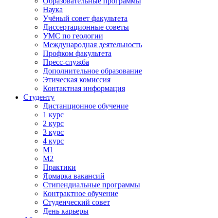
Образовательные программы
Наука
Учёный совет факультета
Диссертационные советы
УМС по геологии
Международная деятельность
Профком факультета
Пресс-служба
Дополнительное образование
Этическая комиссия
Контактная информация
Студенту
Дистанционное обучение
1 курс
2 курс
3 курс
4 курс
М1
М2
Практики
Ярмарка вакансий
Стипендиальные программы
Контрактное обучение
Студенческий совет
День карьеры