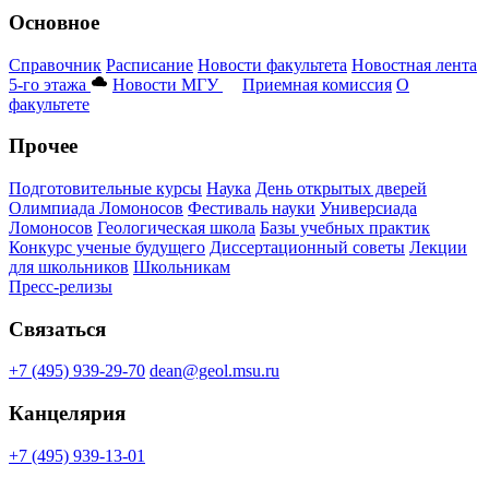
Основное
Справочник
Расписание
Новости факультета
Новостная лента
5-го этажа
Новости МГУ
Приемная комиссия
О
факультете
Прочее
Подготовительные курсы
Наука
День открытых дверей
Олимпиада Ломоносов
Фестиваль науки
Универсиада
Ломоносов
Геологическая школа
Базы учебных практик
Конкурс ученые будущего
Диссертационный советы
Лекции
для школьников
Школьникам
Пресс-релизы
Связаться
+7 (495) 939-29-70
dean@geol.msu.ru
Канцелярия
+7 (495) 939-13-01