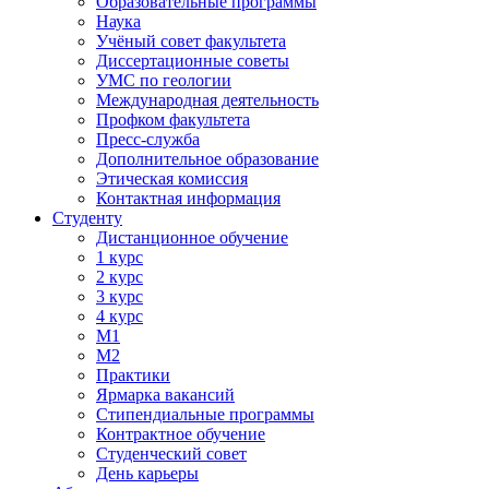
Образовательные программы
Наука
Учёный совет факультета
Диссертационные советы
УМС по геологии
Международная деятельность
Профком факультета
Пресс-служба
Дополнительное образование
Этическая комиссия
Контактная информация
Студенту
Дистанционное обучение
1 курс
2 курс
3 курс
4 курс
М1
М2
Практики
Ярмарка вакансий
Стипендиальные программы
Контрактное обучение
Студенческий совет
День карьеры