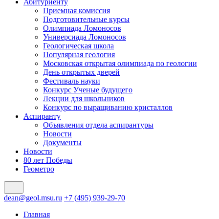
Абитуриенту
Приемная комиссия
Подготовительные курсы
Олимпиада Ломоносов
Универсиада Ломоносов
Геологическая школа
Популярная геология
Московская открытая олимпиада по геологии
День открытых дверей
Фестиваль науки
Конкурс Ученые будущего
Лекции для школьников
Конкурс по выращиванию кристаллов
Аспиранту
Объявления отдела аспирантуры
Новости
Документы
Новости
80 лет Победы
Геометро
dean@geol.msu.ru
+7 (495) 939-29-70
Главная