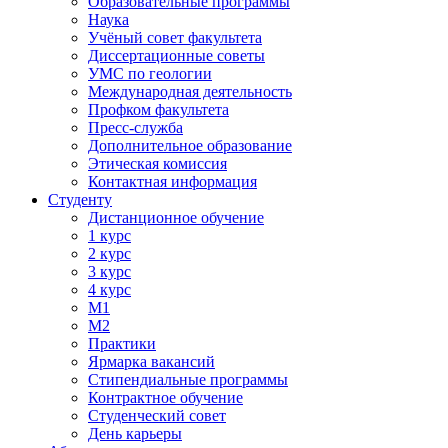
Образовательные программы
Наука
Учёный совет факультета
Диссертационные советы
УМС по геологии
Международная деятельность
Профком факультета
Пресс-служба
Дополнительное образование
Этическая комиссия
Контактная информация
Студенту
Дистанционное обучение
1 курс
2 курс
3 курс
4 курс
М1
М2
Практики
Ярмарка вакансий
Стипендиальные программы
Контрактное обучение
Студенческий совет
День карьеры