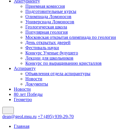
Абитуриенту
Приемная комиссия
Подготовительные курсы
Олимпиада Ломоносов
Универсиада Ломоносов
Геологическая школа
Популярная геология
Московская открытая олимпиада по геологии
День открытых дверей
Фестиваль науки
Конкурс Ученые будущего
Лекции для школьников
Конкурс по выращиванию кристаллов
Аспиранту
Объявления отдела аспирантуры
Новости
Документы
Новости
80 лет Победы
Геометро
dean@geol.msu.ru
+7 (495) 939-29-70
Главная