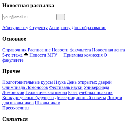
Новостная рассылка
Абитуриенту
Студенту
Аспиранту
Доп. образование
Основное
Справочник
Расписание
Новости факультета
Новостная лента
5-го этажа
Новости МГУ
Приемная комиссия
О
факультете
Прочее
Подготовительные курсы
Наука
День открытых дверей
Олимпиада Ломоносов
Фестиваль науки
Универсиада
Ломоносов
Геологическая школа
Базы учебных практик
Конкурс ученые будущего
Диссертационный советы
Лекции
для школьников
Школьникам
Пресс-релизы
Связаться