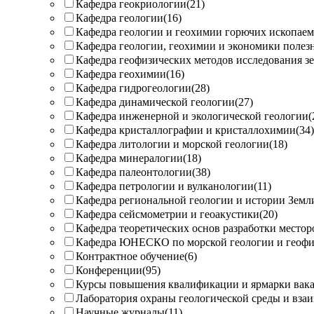
Кафедра геокриологии
(21)
Кафедра геологии
(16)
Кафедра геологии и геохимии горючих ископае
Кафедра геологии, геохимии и экономики поле
Кафедра геофизических методов исследования з
Кафедра геохимии
(16)
Кафедра гидрогеологии
(28)
Кафедра динамической геологии
(27)
Кафедра инженерной и экологической геологии
(
Кафедра кристаллографии и кристаллохимии
(34)
Кафедра литологии и морской геологии
(18)
Кафедра минералогии
(18)
Кафедра палеонтологии
(38)
Кафедра петрологии и вулканологии
(11)
Кафедра региональной геологии и истории Земл
Кафедра сейсмометрии и геоакустики
(20)
Кафедра теоретических основ разработки местор
Кафедра ЮНЕСКО по морской геологии и геоф
Контрактное обучение
(6)
Конференции
(95)
Курсы повышения квалификации и ярмарки вак
Лаборатория охраны геологической среды и вза
Научные журналы
(11)