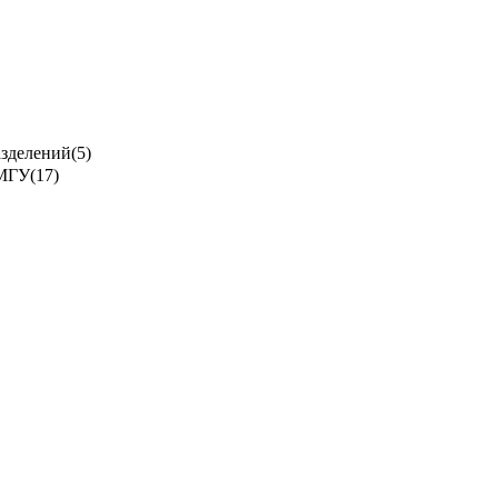
азделений
(5)
 МГУ
(17)