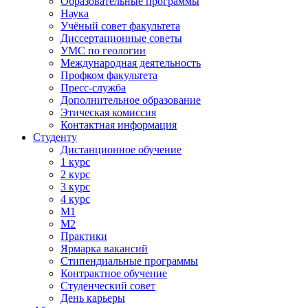
Образовательные программы
Наука
Учёный совет факультета
Диссертационные советы
УМС по геологии
Международная деятельность
Профком факультета
Пресс-служба
Дополнительное образование
Этическая комиссия
Контактная информация
Студенту
Дистанционное обучение
1 курс
2 курс
3 курс
4 курс
М1
М2
Практики
Ярмарка вакансий
Стипендиальные программы
Контрактное обучение
Студенческий совет
День карьеры