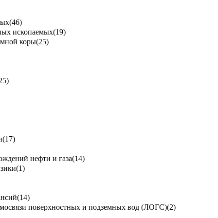
мых
(46)
зных ископаемых
(19)
емной коры
(25)
25)
и
(17)
ождений нефти и газа
(14)
изики
(1)
ансий
(14)
имосвязи поверхностных и подземных вод (ЛОГС)
(2)