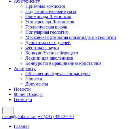
Абитуриенту
Приемная комиссия
Подготовительные курсы
Олимпиада Ломоносов
Универсиада Ломоносов
Геологическая школа
Популярная геология
Московская открытая олимпиада по геологии
День открытых дверей
Фестиваль науки
Конкурс Ученые будущего
Лекции для школьников
Конкурс по выращиванию кристаллов
Аспиранту
Объявления отдела аспирантуры
Новости
Документы
Новости
80 лет Победы
Геометро
dean@geol.msu.ru
+7 (495) 939-29-70
Главная