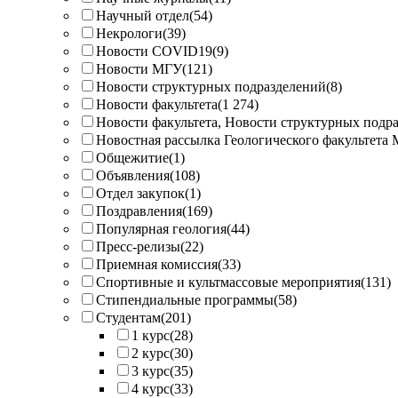
Научный отдел
(54)
Некрологи
(39)
Новости COVID19
(9)
Новости МГУ
(121)
Новости структурных подразделений
(8)
Новости факультета
(1 274)
Новости факультета, Новости структурных подр
Новостная рассылка Геологического факультета
Общежитие
(1)
Объявления
(108)
Отдел закупок
(1)
Поздравления
(169)
Популярная геология
(44)
Пресс-релизы
(22)
Приемная комиссия
(33)
Спортивные и культмассовые мероприятия
(131)
Стипендиальные программы
(58)
Студентам
(201)
1 курс
(28)
2 курс
(30)
3 курс
(35)
4 курс
(33)