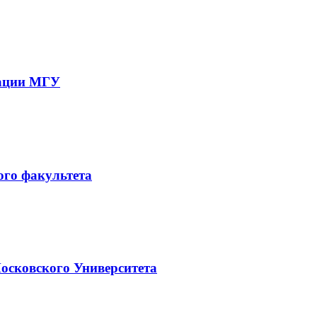
зации МГУ
ого факультета
Московского Университета