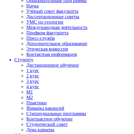
Образовательные программы
Наука
Учёный совет факультета
Диссертационные советы
УМС по геологии
Международная деятельность
Профком факультета
Пресс-служба
Дополнительное образование
Этическая комиссия
Контактная информация
Студенту
Дистанционное обучение
1 курс
2 курс
3 курс
4 курс
М1
М2
Практики
Ярмарка вакансий
Стипендиальные программы
Контрактное обучение
Студенческий совет
День карьеры