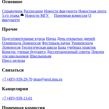
Основное
Справочник
Расписание
Новости факультета
Новостная лента
5-го этажа
Новости МГУ
Приемная комиссия
О
факультете
Прочее
Подготовительные курсы
Наука
День открытых дверей
Олимпиада Ломоносов
Фестиваль науки
Универсиада
Ломоносов
Геологическая школа
Базы учебных практик
Конкурс ученые будущего
Диссертационный советы
Лекции
для школьников
Школьникам
Пресс-релизы
Связаться
+7 (495) 939-29-70
dean@geol.msu.ru
Канцелярия
+7 (495) 939-13-01
Приемная комиссия