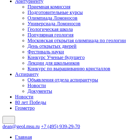
Абитуриенту
Приемная комиссия
Подготовительные курсы
Олимпиада Ломоносов
Универсиада Ломоносов
Геологическая школа
Популярная геология
Московская открытая олимпиада по геологии
День открытых дверей
Фестиваль науки
Конкурс Ученые будущего
Лекции для школьников
Конкурс по выращиванию кристаллов
Аспиранту
Объявления отдела аспирантуры
Новости
Документы
Новости
80 лет Победы
Геометро
dean@geol.msu.ru
+7 (495) 939-29-70
Главная