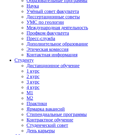
Образовательные программы
Наука
Учёный совет факультета
Диссертационные советы
УМС по геологии
Международная деятельность
Профком факультета
Пресс-служба
Дополнительное образование
Этическая комиссия
Контактная информация
Студенту
Дистанционное обучение
1 курс
2 курс
3 курс
4 курс
М1
М2
Практики
Ярмарка вакансий
Стипендиальные программы
Контрактное обучение
Студенческий совет
День карьеры