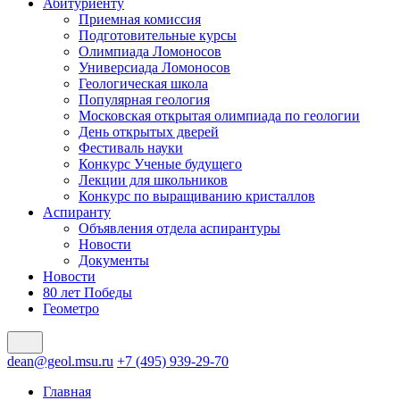
Абитуриенту
Приемная комиссия
Подготовительные курсы
Олимпиада Ломоносов
Универсиада Ломоносов
Геологическая школа
Популярная геология
Московская открытая олимпиада по геологии
День открытых дверей
Фестиваль науки
Конкурс Ученые будущего
Лекции для школьников
Конкурс по выращиванию кристаллов
Аспиранту
Объявления отдела аспирантуры
Новости
Документы
Новости
80 лет Победы
Геометро
dean@geol.msu.ru
+7 (495) 939-29-70
Главная