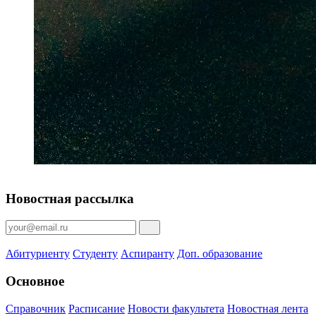
Новостная рассылка
Абитуриенту
Студенту
Аспиранту
Доп. образование
Основное
Справочник
Расписание
Новости факультета
Новостная лента