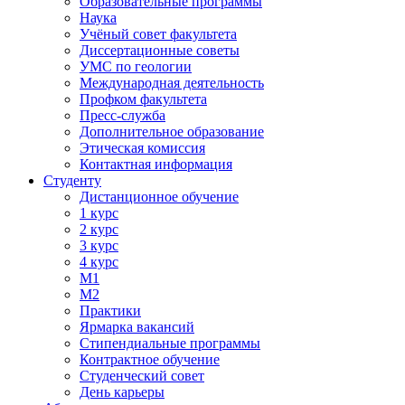
Образовательные программы
Наука
Учёный совет факультета
Диссертационные советы
УМС по геологии
Международная деятельность
Профком факультета
Пресс-служба
Дополнительное образование
Этическая комиссия
Контактная информация
Студенту
Дистанционное обучение
1 курс
2 курс
3 курс
4 курс
М1
М2
Практики
Ярмарка вакансий
Стипендиальные программы
Контрактное обучение
Студенческий совет
День карьеры