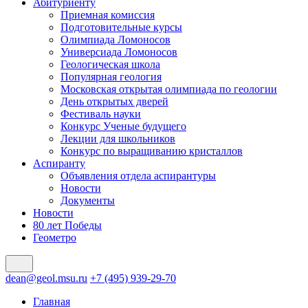
Абитуриенту
Приемная комиссия
Подготовительные курсы
Олимпиада Ломоносов
Универсиада Ломоносов
Геологическая школа
Популярная геология
Московская открытая олимпиада по геологии
День открытых дверей
Фестиваль науки
Конкурс Ученые будущего
Лекции для школьников
Конкурс по выращиванию кристаллов
Аспиранту
Объявления отдела аспирантуры
Новости
Документы
Новости
80 лет Победы
Геометро
dean@geol.msu.ru
+7 (495) 939-29-70
Главная