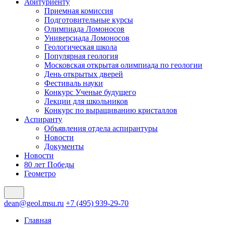
Абитуриенту
Приемная комиссия
Подготовительные курсы
Олимпиада Ломоносов
Универсиада Ломоносов
Геологическая школа
Популярная геология
Московская открытая олимпиада по геологии
День открытых дверей
Фестиваль науки
Конкурс Ученые будущего
Лекции для школьников
Конкурс по выращиванию кристаллов
Аспиранту
Объявления отдела аспирантуры
Новости
Документы
Новости
80 лет Победы
Геометро
dean@geol.msu.ru
+7 (495) 939-29-70
Главная