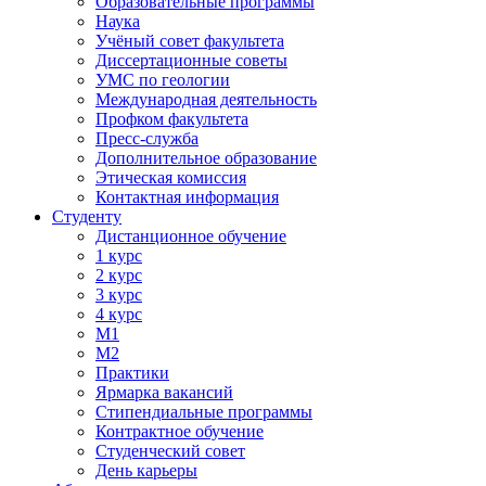
Образовательные программы
Наука
Учёный совет факультета
Диссертационные советы
УМС по геологии
Международная деятельность
Профком факультета
Пресс-служба
Дополнительное образование
Этическая комиссия
Контактная информация
Студенту
Дистанционное обучение
1 курс
2 курс
3 курс
4 курс
М1
М2
Практики
Ярмарка вакансий
Стипендиальные программы
Контрактное обучение
Студенческий совет
День карьеры