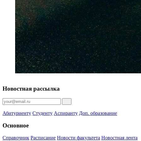
Новостная рассылка
Абитуриенту
Студенту
Аспиранту
Доп. образование
Основное
Справочник
Расписание
Новости факультета
Новостная лента