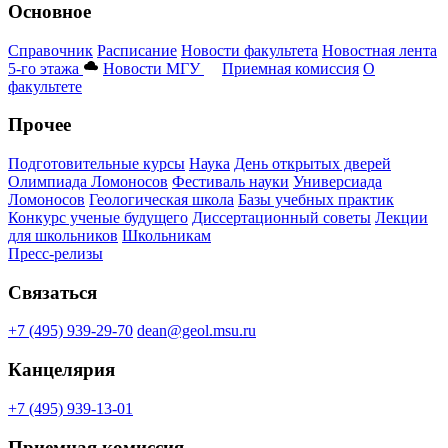
Основное
Справочник
Расписание
Новости факультета
Новостная лента
5-го этажа
Новости МГУ
Приемная комиссия
О
факультете
Прочее
Подготовительные курсы
Наука
День открытых дверей
Олимпиада Ломоносов
Фестиваль науки
Универсиада
Ломоносов
Геологическая школа
Базы учебных практик
Конкурс ученые будущего
Диссертационный советы
Лекции
для школьников
Школьникам
Пресс-релизы
Связаться
+7 (495) 939-29-70
dean@geol.msu.ru
Канцелярия
+7 (495) 939-13-01
Приемная комиссия