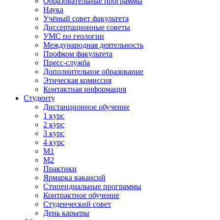
Образовательные программы
Наука
Учёный совет факультета
Диссертационные советы
УМС по геологии
Международная деятельность
Профком факультета
Пресс-служба
Дополнительное образование
Этическая комиссия
Контактная информация
Студенту
Дистанционное обучение
1 курс
2 курс
3 курс
4 курс
М1
М2
Практики
Ярмарка вакансий
Стипендиальные программы
Контрактное обучение
Студенческий совет
День карьеры