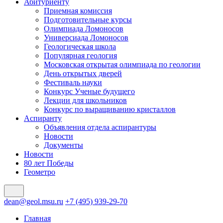
Абитуриенту
Приемная комиссия
Подготовительные курсы
Олимпиада Ломоносов
Универсиада Ломоносов
Геологическая школа
Популярная геология
Московская открытая олимпиада по геологии
День открытых дверей
Фестиваль науки
Конкурс Ученые будущего
Лекции для школьников
Конкурс по выращиванию кристаллов
Аспиранту
Объявления отдела аспирантуры
Новости
Документы
Новости
80 лет Победы
Геометро
dean@geol.msu.ru
+7 (495) 939-29-70
Главная