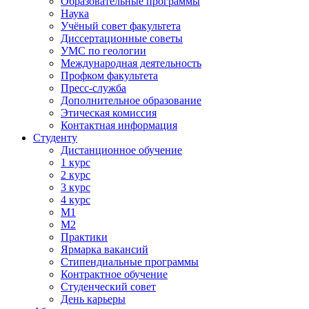
Образовательные программы
Наука
Учёный совет факультета
Диссертационные советы
УМС по геологии
Международная деятельность
Профком факультета
Пресс-служба
Дополнительное образование
Этическая комиссия
Контактная информация
Студенту
Дистанционное обучение
1 курс
2 курс
3 курс
4 курс
М1
М2
Практики
Ярмарка вакансий
Стипендиальные программы
Контрактное обучение
Студенческий совет
День карьеры