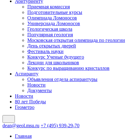
Абитуриенту
Приемная комиссия
Подготовительные курсы
Олимпиада Ломоносов
Универсиада Ломоносов
Геологическая школа
Популярная геология
Московская открытая олимпиада по геологии
День открытых дверей
Фестиваль науки
Конкурс Ученые будущего
Лекции для школьников
Конкурс по выращиванию кристаллов
Аспиранту
Объявления отдела аспирантуры
Новости
Документы
Новости
80 лет Победы
Геометро
dean@geol.msu.ru
+7 (495) 939-29-70
Главная