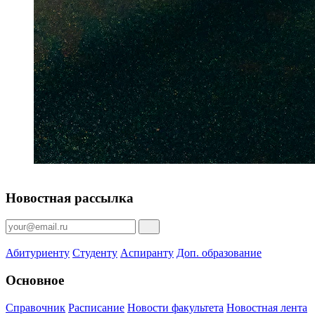
Новостная рассылка
Абитуриенту
Студенту
Аспиранту
Доп. образование
Основное
Справочник
Расписание
Новости факультета
Новостная лента