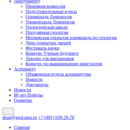
Абитуриенту
Приемная комиссия
Подготовительные курсы
Олимпиада Ломоносов
Универсиада Ломоносов
Геологическая школа
Популярная геология
Московская открытая олимпиада по геологии
День открытых дверей
Фестиваль науки
Конкурс Ученые будущего
Лекции для школьников
Конкурс по выращиванию кристаллов
Аспиранту
Объявления отдела аспирантуры
Новости
Документы
Новости
80 лет Победы
Геометро
dean@geol.msu.ru
+7 (495) 939-29-70
Главная