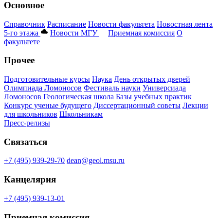
Основное
Справочник
Расписание
Новости факультета
Новостная лента
5-го этажа
Новости МГУ
Приемная комиссия
О
факультете
Прочее
Подготовительные курсы
Наука
День открытых дверей
Олимпиада Ломоносов
Фестиваль науки
Универсиада
Ломоносов
Геологическая школа
Базы учебных практик
Конкурс ученые будущего
Диссертационный советы
Лекции
для школьников
Школьникам
Пресс-релизы
Связаться
+7 (495) 939-29-70
dean@geol.msu.ru
Канцелярия
+7 (495) 939-13-01
Приемная комиссия