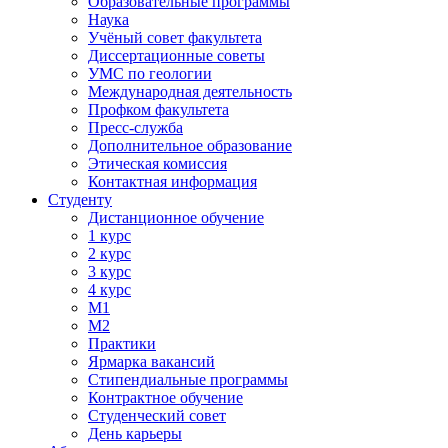
Образовательные программы
Наука
Учёный совет факультета
Диссертационные советы
УМС по геологии
Международная деятельность
Профком факультета
Пресс-служба
Дополнительное образование
Этическая комиссия
Контактная информация
Студенту
Дистанционное обучение
1 курс
2 курс
3 курс
4 курс
М1
М2
Практики
Ярмарка вакансий
Стипендиальные программы
Контрактное обучение
Студенческий совет
День карьеры