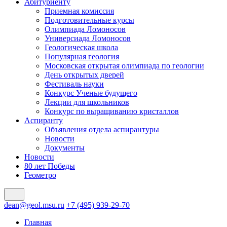
Абитуриенту
Приемная комиссия
Подготовительные курсы
Олимпиада Ломоносов
Универсиада Ломоносов
Геологическая школа
Популярная геология
Московская открытая олимпиада по геологии
День открытых дверей
Фестиваль науки
Конкурс Ученые будущего
Лекции для школьников
Конкурс по выращиванию кристаллов
Аспиранту
Объявления отдела аспирантуры
Новости
Документы
Новости
80 лет Победы
Геометро
dean@geol.msu.ru
+7 (495) 939-29-70
Главная