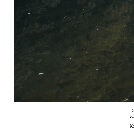
C
з
К