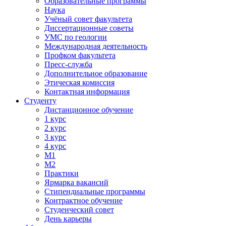
Образовательные программы
Наука
Учёный совет факультета
Диссертационные советы
УМС по геологии
Международная деятельность
Профком факультета
Пресс-служба
Дополнительное образование
Этическая комиссия
Контактная информация
Студенту
Дистанционное обучение
1 курс
2 курс
3 курс
4 курс
М1
М2
Практики
Ярмарка вакансий
Стипендиальные программы
Контрактное обучение
Студенческий совет
День карьеры