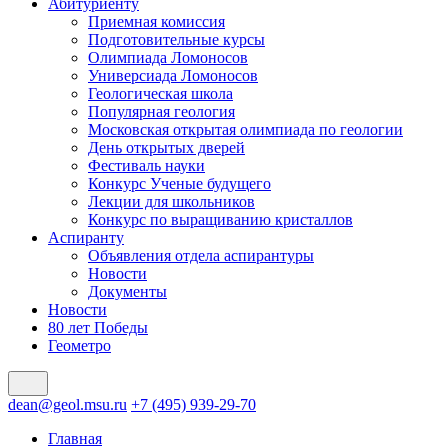
Абитуриенту
Приемная комиссия
Подготовительные курсы
Олимпиада Ломоносов
Универсиада Ломоносов
Геологическая школа
Популярная геология
Московская открытая олимпиада по геологии
День открытых дверей
Фестиваль науки
Конкурс Ученые будущего
Лекции для школьников
Конкурс по выращиванию кристаллов
Аспиранту
Объявления отдела аспирантуры
Новости
Документы
Новости
80 лет Победы
Геометро
dean@geol.msu.ru
+7 (495) 939-29-70
Главная