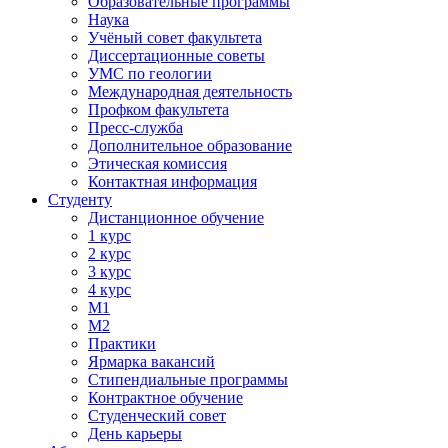
Образовательные программы
Наука
Учёный совет факультета
Диссертационные советы
УМС по геологии
Международная деятельность
Профком факультета
Пресс-служба
Дополнительное образование
Этическая комиссия
Контактная информация
Студенту
Дистанционное обучение
1 курс
2 курс
3 курс
4 курс
М1
М2
Практики
Ярмарка вакансий
Стипендиальные программы
Контрактное обучение
Студенческий совет
День карьеры