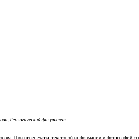
ова, Геологический факультет
осова.
При перепечатке текстовой информации и фотографий ссы