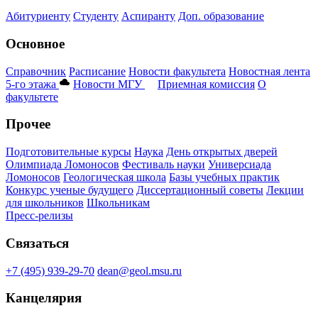
Абитуриенту
Студенту
Аспиранту
Доп. образование
Основное
Справочник
Расписание
Новости факультета
Новостная лента
5-го этажа
Новости МГУ
Приемная комиссия
О
факультете
Прочее
Подготовительные курсы
Наука
День открытых дверей
Олимпиада Ломоносов
Фестиваль науки
Универсиада
Ломоносов
Геологическая школа
Базы учебных практик
Конкурс ученые будущего
Диссертационный советы
Лекции
для школьников
Школьникам
Пресс-релизы
Связаться
+7 (495) 939-29-70
dean@geol.msu.ru
Канцелярия