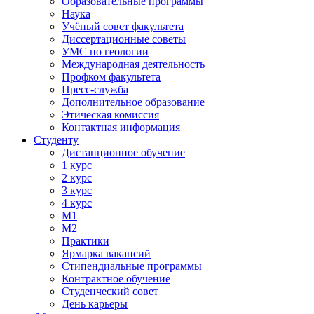
Образовательные программы
Наука
Учёный совет факультета
Диссертационные советы
УМС по геологии
Международная деятельность
Профком факультета
Пресс-служба
Дополнительное образование
Этическая комиссия
Контактная информация
Студенту
Дистанционное обучение
1 курс
2 курс
3 курс
4 курс
М1
М2
Практики
Ярмарка вакансий
Стипендиальные программы
Контрактное обучение
Студенческий совет
День карьеры