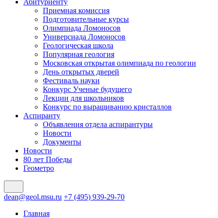
Абитуриенту
Приемная комиссия
Подготовительные курсы
Олимпиада Ломоносов
Универсиада Ломоносов
Геологическая школа
Популярная геология
Московская открытая олимпиада по геологии
День открытых дверей
Фестиваль науки
Конкурс Ученые будущего
Лекции для школьников
Конкурс по выращиванию кристаллов
Аспиранту
Объявления отдела аспирантуры
Новости
Документы
Новости
80 лет Победы
Геометро
dean@geol.msu.ru
+7 (495) 939-29-70
Главная