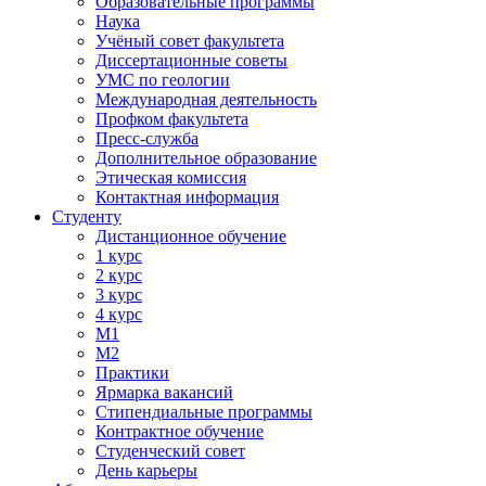
Образовательные программы
Наука
Учёный совет факультета
Диссертационные советы
УМС по геологии
Международная деятельность
Профком факультета
Пресс-служба
Дополнительное образование
Этическая комиссия
Контактная информация
Студенту
Дистанционное обучение
1 курс
2 курс
3 курс
4 курс
М1
М2
Практики
Ярмарка вакансий
Стипендиальные программы
Контрактное обучение
Студенческий совет
День карьеры