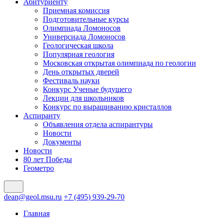
Абитуриенту
Приемная комиссия
Подготовительные курсы
Олимпиада Ломоносов
Универсиада Ломоносов
Геологическая школа
Популярная геология
Московская открытая олимпиада по геологии
День открытых дверей
Фестиваль науки
Конкурс Ученые будущего
Лекции для школьников
Конкурс по выращиванию кристаллов
Аспиранту
Объявления отдела аспирантуры
Новости
Документы
Новости
80 лет Победы
Геометро
dean@geol.msu.ru
+7 (495) 939-29-70
Главная