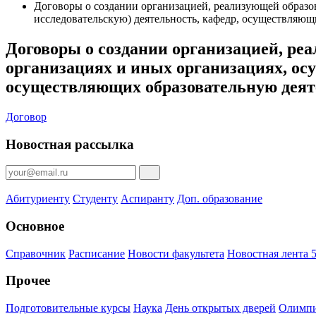
Договоры о создании организацией, реализующей образо
исследовательскую) деятельность, кафедр, осуществляющ
Договоры о создании организацией, ре
организациях и иных организациях, ос
осуществляющих образовательную деят
Договор
Новостная рассылка
Абитуриенту
Студенту
Аспиранту
Доп. образование
Основное
Справочник
Расписание
Новости факультета
Новостная лента 5
Прочее
Подготовительные курсы
Наука
День открытых дверей
Олимпи