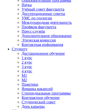
Образовательные программы
Наука
Учёный совет факультета
Диссертационные советы
УМС по геологии
Международная деятельность
Профком факультета
Пресс-служба
Дополнительное образование
Этическая комиссия
Контактная информация
Студенту
Дистанционное обучение
1 курс
2 курс
3 курс
4 курс
М1
М2
Практики
Ярмарка вакансий
Стипендиальные программы
Контрактное обучение
Студенческий совет
День карьеры