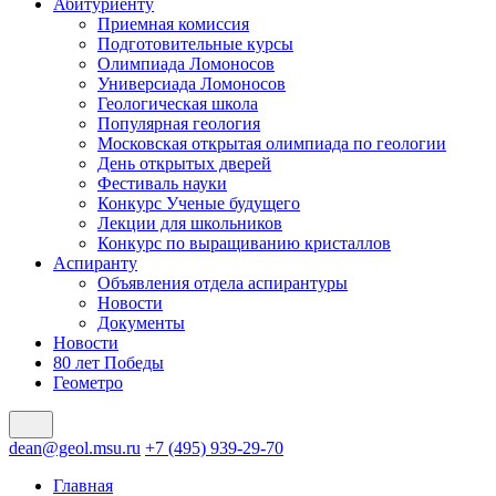
Абитуриенту
Приемная комиссия
Подготовительные курсы
Олимпиада Ломоносов
Универсиада Ломоносов
Геологическая школа
Популярная геология
Московская открытая олимпиада по геологии
День открытых дверей
Фестиваль науки
Конкурс Ученые будущего
Лекции для школьников
Конкурс по выращиванию кристаллов
Аспиранту
Объявления отдела аспирантуры
Новости
Документы
Новости
80 лет Победы
Геометро
dean@geol.msu.ru
+7 (495) 939-29-70
Главная