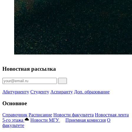
Новостная рассылка
Абитуриенту
Студенту
Аспиранту
Доп. образование
Основное
Справочник
Расписание
Новости факультета
Новостная лента
5-го этажа
Новости МГУ
Приемная комиссия
О
факультете