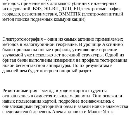
методов, применяемых для малоглубинных инженерных
исследований: ВЭЗ, ЭП-ВП, ДИП, ЕП,электротомография,
георадар, резистивиметрия, ЭММППК (электро-магнитный
метод поиска подземных коммуникаций)
–
Электротомография – один из самых активно применяемых
методов в малоглубинной геофизике. В урочище Аксинино
были проложены новые профили, уточняющие строение
узучаемой уже несколько лет песчаной структуры. Одной из
бригад были выполнены измерения на профиле тестирования
новой бесконтактной аппаратуры. По их результатам в
дальнейшем будет построен опорный разрез.
–
Резистивиметрия – метод, в ходе которого студенты
отправлялись в самостоятельные маршруты. Они освежили
навык пользования картой, подробнее познакомились с
близлежащими территориями базы и завели новые знакомства
среди жителей деревень Александровка и Малые Устья.