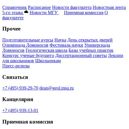
Справочник
Расписание
Новости факультета
Новостная лента
5-го этажа
Новости МГУ
Приемная комиссия
О
факультете
Прочее
Подготовительные курсы
Наука
День открытых дверей
Олимпиада Ломоносов
Фестиваль науки
Универсиада
Ломоносов
Геологическая школа
Базы учебных практик
Конкурс ученые будущего
Диссертационный советы
Лекции
для школьников
Школьникам
Пресс-релизы
Связаться
+7 (495) 939-29-70
dean@geol.msu.ru
Канцелярия
+7 (495) 939-13-01
Приемная комиссия