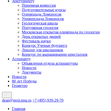
Абитуриенту
Приемная комиссия
Подготовительные курсы
Олимпиада Ломоносов
Универсиада Ломоносов
Геологическая школа
Популярная геология
Московская открытая олимпиада по геологии
День открытых дверей
Фестиваль науки
Конкурс Ученые будущего
Лекции для школьников
Конкурс по выращиванию кристаллов
Аспиранту
Объявления отдела аспирантуры
Новости
Документы
Новости
80 лет Победы
Геометро
dean@geol.msu.ru
+7 (495) 939-29-70
Главная