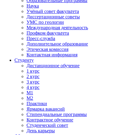
Образовательные программы
Наука
Учёный совет факультета
Диссертационные советы
УМС по геологии
Международная деятельность
Профком факультета
Пресс-служба
Дополнительное образование
Этическая комиссия
Контактная информация
Студенту
Дистанционное обучение
1 курс
2 курс
3 курс
4 курс
М1
М2
Практики
Ярмарка вакансий
Стипендиальные программы
Контрактное обучение
Студенческий совет
День карьеры