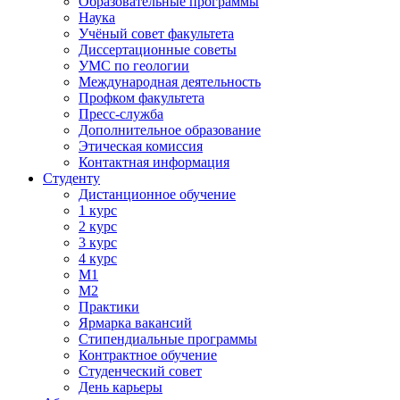
Образовательные программы
Наука
Учёный совет факультета
Диссертационные советы
УМС по геологии
Международная деятельность
Профком факультета
Пресс-служба
Дополнительное образование
Этическая комиссия
Контактная информация
Студенту
Дистанционное обучение
1 курс
2 курс
3 курс
4 курс
М1
М2
Практики
Ярмарка вакансий
Стипендиальные программы
Контрактное обучение
Студенческий совет
День карьеры