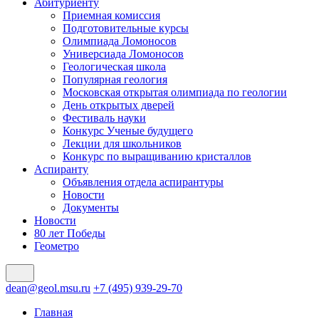
Абитуриенту
Приемная комиссия
Подготовительные курсы
Олимпиада Ломоносов
Универсиада Ломоносов
Геологическая школа
Популярная геология
Московская открытая олимпиада по геологии
День открытых дверей
Фестиваль науки
Конкурс Ученые будущего
Лекции для школьников
Конкурс по выращиванию кристаллов
Аспиранту
Объявления отдела аспирантуры
Новости
Документы
Новости
80 лет Победы
Геометро
dean@geol.msu.ru
+7 (495) 939-29-70
Главная