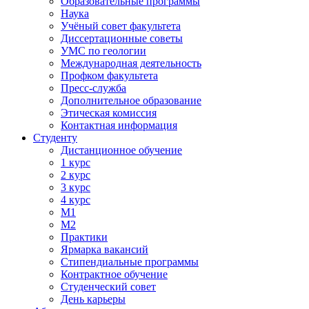
Образовательные программы
Наука
Учёный совет факультета
Диссертационные советы
УМС по геологии
Международная деятельность
Профком факультета
Пресс-служба
Дополнительное образование
Этическая комиссия
Контактная информация
Студенту
Дистанционное обучение
1 курс
2 курс
3 курс
4 курс
М1
М2
Практики
Ярмарка вакансий
Стипендиальные программы
Контрактное обучение
Студенческий совет
День карьеры