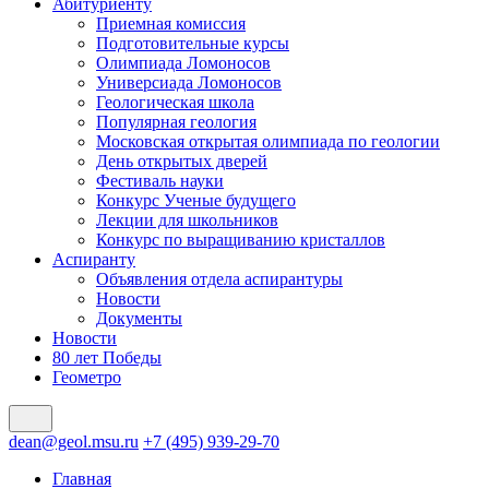
Абитуриенту
Приемная комиссия
Подготовительные курсы
Олимпиада Ломоносов
Универсиада Ломоносов
Геологическая школа
Популярная геология
Московская открытая олимпиада по геологии
День открытых дверей
Фестиваль науки
Конкурс Ученые будущего
Лекции для школьников
Конкурс по выращиванию кристаллов
Аспиранту
Объявления отдела аспирантуры
Новости
Документы
Новости
80 лет Победы
Геометро
dean@geol.msu.ru
+7 (495) 939-29-70
Главная