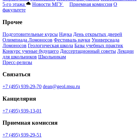
5-го этажа
Новости МГУ
Приемная комиссия
О
факультете
Прочее
Подготовительные курсы
Наука
День открытых дверей
Олимпиада Ломоносов
Фестиваль науки
Универсиада
Ломоносов
Геологическая школа
Базы учебных практик
Конкурс ученые будущего
Диссертационный советы
Лекции
для школьников
Школьникам
Пресс-релизы
Связаться
+7 (495) 939-29-70
dean@geol.msu.ru
Канцелярия
+7 (495) 939-13-01
Приемная комиссия
+7 (495) 939-29-51