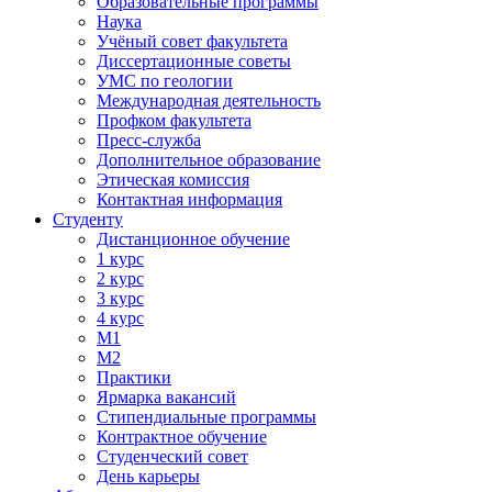
Образовательные программы
Наука
Учёный совет факультета
Диссертационные советы
УМС по геологии
Международная деятельность
Профком факультета
Пресс-служба
Дополнительное образование
Этическая комиссия
Контактная информация
Студенту
Дистанционное обучение
1 курс
2 курс
3 курс
4 курс
М1
М2
Практики
Ярмарка вакансий
Стипендиальные программы
Контрактное обучение
Студенческий совет
День карьеры