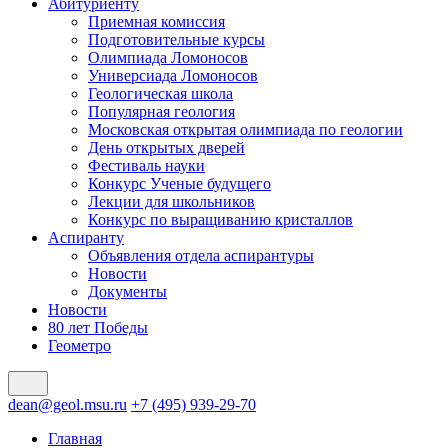
Абитуриенту
Приемная комиссия
Подготовительные курсы
Олимпиада Ломоносов
Универсиада Ломоносов
Геологическая школа
Популярная геология
Московская открытая олимпиада по геологии
День открытых дверей
Фестиваль науки
Конкурс Ученые будущего
Лекции для школьников
Конкурс по выращиванию кристаллов
Аспиранту
Объявления отдела аспирантуры
Новости
Документы
Новости
80 лет Победы
Геометро
dean@geol.msu.ru
+7 (495) 939-29-70
Главная