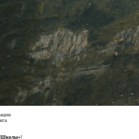
рации
ига
й Школы»
!