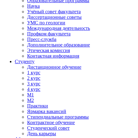
Образовательные программы
Наука
Учёный совет факультета
Диссертационные советы
УМС по геологии
Международная деятельность
Профком факультета
Пресс-служба
Дополнительное образование
Этическая комиссия
Контактная информация
Студенту
Дистанционное обучение
1 курс
2 курс
3 курс
4 курс
М1
М2
Практики
Ярмарка вакансий
Стипендиальные программы
Контрактное обучение
Студенческий совет
День карьеры