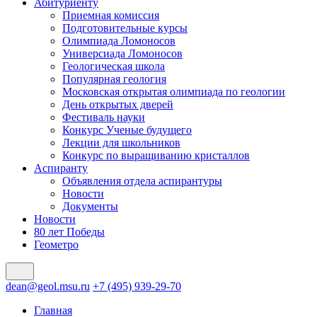
Абитуриенту
Приемная комиссия
Подготовительные курсы
Олимпиада Ломоносов
Универсиада Ломоносов
Геологическая школа
Популярная геология
Московская открытая олимпиада по геологии
День открытых дверей
Фестиваль науки
Конкурс Ученые будущего
Лекции для школьников
Конкурс по выращиванию кристаллов
Аспиранту
Объявления отдела аспирантуры
Новости
Документы
Новости
80 лет Победы
Геометро
dean@geol.msu.ru
+7 (495) 939-29-70
Главная