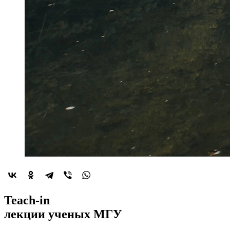
2022-й год
Teach-in
объявлен
лекции
ученых МГУ
годом минералогии