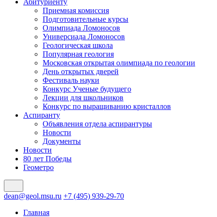
Абитуриенту
Приемная комиссия
Подготовительные курсы
Олимпиада Ломоносов
Универсиада Ломоносов
Геологическая школа
Популярная геология
Московская открытая олимпиада по геологии
День открытых дверей
Фестиваль науки
Конкурс Ученые будущего
Лекции для школьников
Конкурс по выращиванию кристаллов
Аспиранту
Объявления отдела аспирантуры
Новости
Документы
Новости
80 лет Победы
Геометро
dean@geol.msu.ru
+7 (495) 939-29-70
Главная