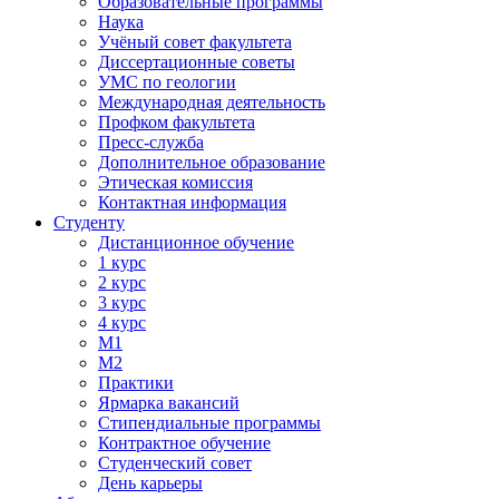
Образовательные программы
Наука
Учёный совет факультета
Диссертационные советы
УМС по геологии
Международная деятельность
Профком факультета
Пресс-служба
Дополнительное образование
Этическая комиссия
Контактная информация
Студенту
Дистанционное обучение
1 курс
2 курс
3 курс
4 курс
М1
М2
Практики
Ярмарка вакансий
Стипендиальные программы
Контрактное обучение
Студенческий совет
День карьеры