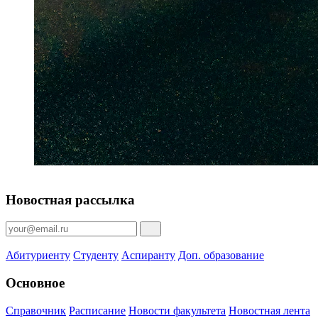
Новостная рассылка
Абитуриенту
Студенту
Аспиранту
Доп. образование
Основное
Справочник
Расписание
Новости факультета
Новостная лента