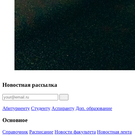
Новостная рассылка
Абитуриенту
Студенту
Аспиранту
Доп. образование
Основное
Справочник
Расписание
Новости факультета
Новостная лента