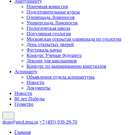
Абитуриенту
Приемная комиссия
Подготовительные курсы
Олимпиада Ломоносов
Универсиада Ломоносов
Геологическая школа
Популярная геология
Московская открытая олимпиада по геологии
День открытых дверей
Фестиваль науки
Конкурс Ученые будущего
Лекции для школьников
Конкурс по выращиванию кристаллов
Аспиранту
Объявления отдела аспирантуры
Новости
Документы
Новости
80 лет Победы
Геометро
dean@geol.msu.ru
+7 (495) 939-29-70
Главная