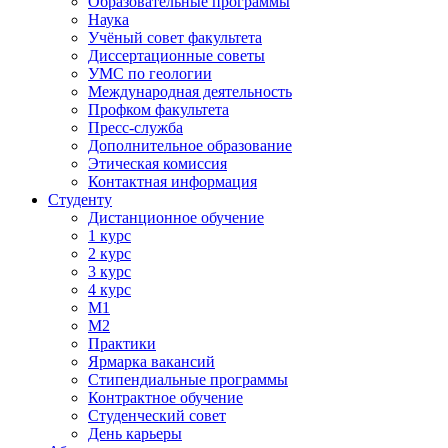
Образовательные программы
Наука
Учёный совет факультета
Диссертационные советы
УМС по геологии
Международная деятельность
Профком факультета
Пресс-служба
Дополнительное образование
Этическая комиссия
Контактная информация
Студенту
Дистанционное обучение
1 курс
2 курс
3 курс
4 курс
М1
М2
Практики
Ярмарка вакансий
Стипендиальные программы
Контрактное обучение
Студенческий совет
День карьеры