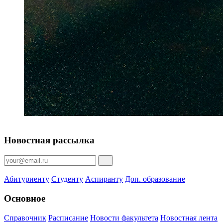
Новостная рассылка
Абитуриенту
Студенту
Аспиранту
Доп. образование
Основное
Справочник
Расписание
Новости факультета
Новостная лента