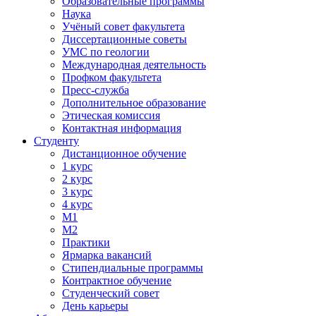
Образовательные программы
Наука
Учёный совет факультета
Диссертационные советы
УМС по геологии
Международная деятельность
Профком факультета
Пресс-служба
Дополнительное образование
Этическая комиссия
Контактная информация
Студенту
Дистанционное обучение
1 курс
2 курс
3 курс
4 курс
М1
М2
Практики
Ярмарка вакансий
Стипендиальные программы
Контрактное обучение
Студенческий совет
День карьеры