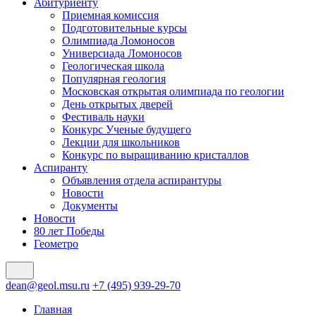
Абитуриенту
Приемная комиссия
Подготовительные курсы
Олимпиада Ломоносов
Универсиада Ломоносов
Геологическая школа
Популярная геология
Московская открытая олимпиада по геологии
День открытых дверей
Фестиваль науки
Конкурс Ученые будущего
Лекции для школьников
Конкурс по выращиванию кристаллов
Аспиранту
Объявления отдела аспирантуры
Новости
Документы
Новости
80 лет Победы
Геометро
dean@geol.msu.ru
+7 (495) 939-29-70
Главная