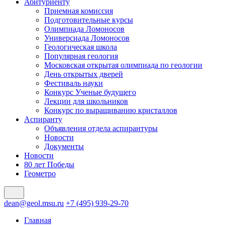
Абитуриенту
Приемная комиссия
Подготовительные курсы
Олимпиада Ломоносов
Универсиада Ломоносов
Геологическая школа
Популярная геология
Московская открытая олимпиада по геологии
День открытых дверей
Фестиваль науки
Конкурс Ученые будущего
Лекции для школьников
Конкурс по выращиванию кристаллов
Аспиранту
Объявления отдела аспирантуры
Новости
Документы
Новости
80 лет Победы
Геометро
dean@geol.msu.ru
+7 (495) 939-29-70
Главная