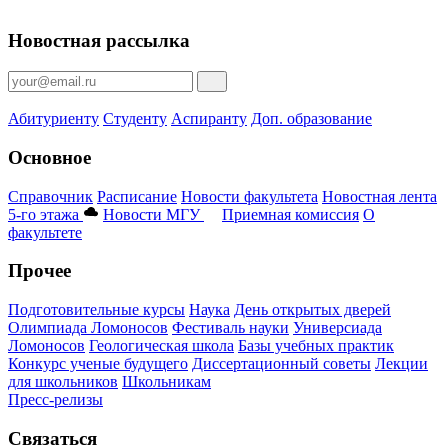
Новостная рассылка
Абитуриенту
Студенту
Аспиранту
Доп. образование
Основное
Справочник
Расписание
Новости факультета
Новостная лента
5-го этажа
Новости МГУ
Приемная комиссия
О
факультете
Прочее
Подготовительные курсы
Наука
День открытых дверей
Олимпиада Ломоносов
Фестиваль науки
Универсиада
Ломоносов
Геологическая школа
Базы учебных практик
Конкурс ученые будущего
Диссертационный советы
Лекции
для школьников
Школьникам
Пресс-релизы
Связаться