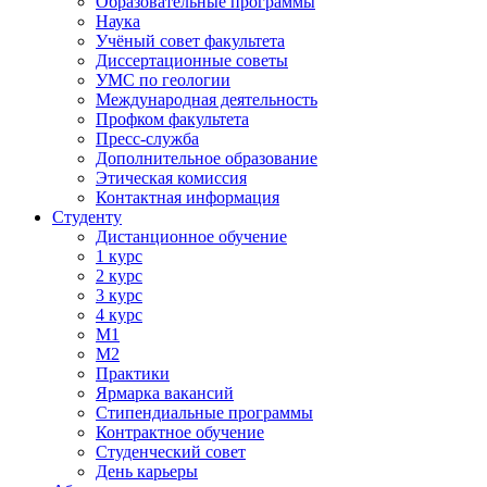
Образовательные программы
Наука
Учёный совет факультета
Диссертационные советы
УМС по геологии
Международная деятельность
Профком факультета
Пресс-служба
Дополнительное образование
Этическая комиссия
Контактная информация
Студенту
Дистанционное обучение
1 курс
2 курс
3 курс
4 курс
М1
М2
Практики
Ярмарка вакансий
Стипендиальные программы
Контрактное обучение
Студенческий совет
День карьеры