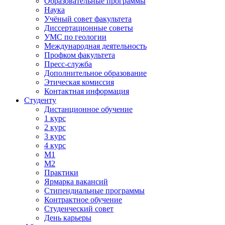
Образовательные программы
Наука
Учёный совет факультета
Диссертационные советы
УМС по геологии
Международная деятельность
Профком факультета
Пресс-служба
Дополнительное образование
Этическая комиссия
Контактная информация
Студенту
Дистанционное обучение
1 курс
2 курс
3 курс
4 курс
М1
М2
Практики
Ярмарка вакансий
Стипендиальные программы
Контрактное обучение
Студенческий совет
День карьеры