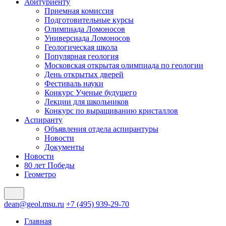
Абитуриенту
Приемная комиссия
Подготовительные курсы
Олимпиада Ломоносов
Универсиада Ломоносов
Геологическая школа
Популярная геология
Московская открытая олимпиада по геологии
День открытых дверей
Фестиваль науки
Конкурс Ученые будущего
Лекции для школьников
Конкурс по выращиванию кристаллов
Аспиранту
Объявления отдела аспирантуры
Новости
Документы
Новости
80 лет Победы
Геометро
dean@geol.msu.ru
+7 (495) 939-29-70
Главная