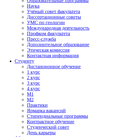
Образовательные программы
Наука
Учёный совет факультета
Диссертационные советы
УМС по геологии
Международная деятельность
Профком факультета
Пресс-служба
Дополнительное образование
Этическая комиссия
Контактная информация
Студенту
Дистанционное обучение
1 курс
2 курс
3 курс
4 курс
М1
М2
Практики
Ярмарка вакансий
Стипендиальные программы
Контрактное обучение
Студенческий совет
День карьеры