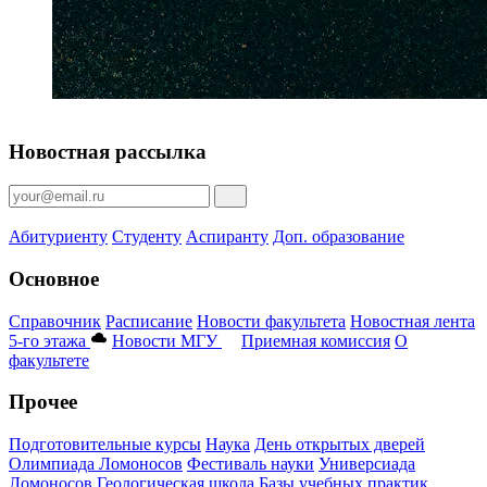
Новостная рассылка
Абитуриенту
Студенту
Аспиранту
Доп. образование
Основное
Справочник
Расписание
Новости факультета
Новостная лента
5-го этажа
Новости МГУ
Приемная комиссия
О
факультете
Прочее
Подготовительные курсы
Наука
День открытых дверей
Олимпиада Ломоносов
Фестиваль науки
Универсиада
Ломоносов
Геологическая школа
Базы учебных практик