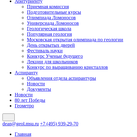
Абитуриенту
Приемная комиссия
Подготовительные курсы
Олимпиада Ломоносов
Универсиада Ломоносов
Геологическая школа
Популярная геология
Московская открытая олимпиада по геологии
День открытых дверей
Фестиваль науки
Конкурс Ученые будущего
Лекции для школьников
Конкурс по выращиванию кристаллов
Аспиранту
Объявления отдела аспирантуры
Новости
Документы
Новости
80 лет Победы
Геометро
dean@geol.msu.ru
+7 (495) 939-29-70
Главная