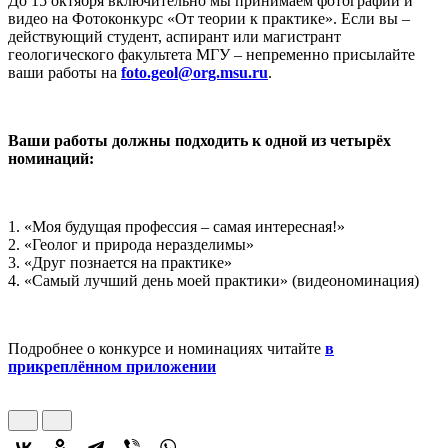
До 15 октября включительно мы принимаем фотографии и
видео на Фотоконкурс «От теории к практике». Если вы –
действующий студент, аспирант или магистрант
геологического факультета МГУ – непременно присылайте
ваши работы на
foto.geol@org.msu.ru
.
—
Ваши работы должны подходить к одной из четырёх
номинаций:
—
1. «Моя будущая профессия – самая интересная!»
2. «Геолог и природа неразделимы»
3. «Друг познается на практике»
4. «Самый лучший день моей практики» (видеономинация)
—
Подробнее о конкурсе и номинациях читайте
в
прикреплённом приложении