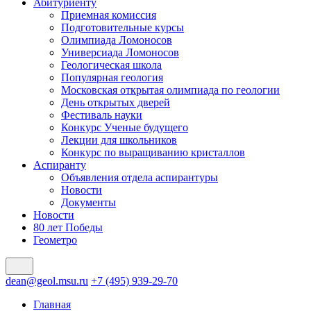
Абитуриенту
Приемная комиссия
Подготовительные курсы
Олимпиада Ломоносов
Универсиада Ломоносов
Геологическая школа
Популярная геология
Московская открытая олимпиада по геологии
День открытых дверей
Фестиваль науки
Конкурс Ученые будущего
Лекции для школьников
Конкурс по выращиванию кристаллов
Аспиранту
Объявления отдела аспирантуры
Новости
Документы
Новости
80 лет Победы
Геометро
dean@geol.msu.ru
+7 (495) 939-29-70
Главная