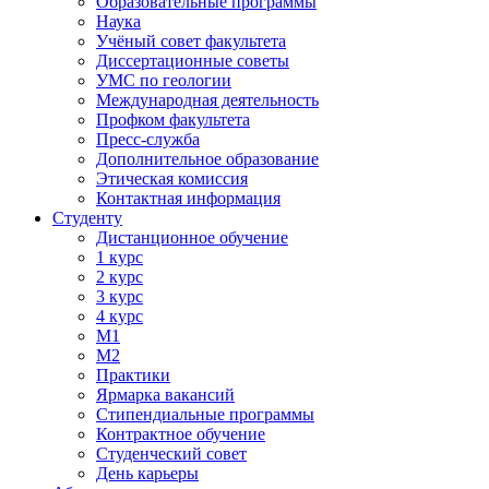
Образовательные программы
Наука
Учёный совет факультета
Диссертационные советы
УМС по геологии
Международная деятельность
Профком факультета
Пресс-служба
Дополнительное образование
Этическая комиссия
Контактная информация
Студенту
Дистанционное обучение
1 курс
2 курс
3 курс
4 курс
М1
М2
Практики
Ярмарка вакансий
Стипендиальные программы
Контрактное обучение
Студенческий совет
День карьеры