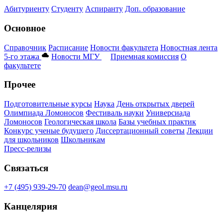
Абитуриенту
Студенту
Аспиранту
Доп. образование
Основное
Справочник
Расписание
Новости факультета
Новостная лента
5-го этажа
Новости МГУ
Приемная комиссия
О
факультете
Прочее
Подготовительные курсы
Наука
День открытых дверей
Олимпиада Ломоносов
Фестиваль науки
Универсиада
Ломоносов
Геологическая школа
Базы учебных практик
Конкурс ученые будущего
Диссертационный советы
Лекции
для школьников
Школьникам
Пресс-релизы
Связаться
+7 (495) 939-29-70
dean@geol.msu.ru
Канцелярия