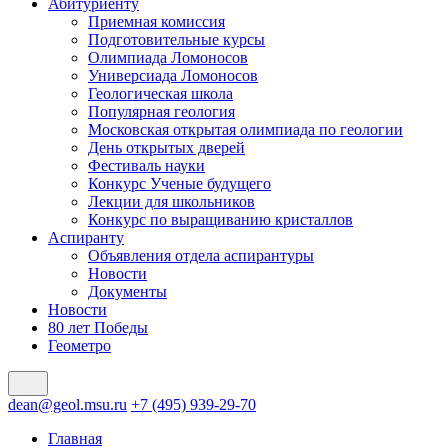
Абитуриенту
Приемная комиссия
Подготовительные курсы
Олимпиада Ломоносов
Универсиада Ломоносов
Геологическая школа
Популярная геология
Московская открытая олимпиада по геологии
День открытых дверей
Фестиваль науки
Конкурс Ученые будущего
Лекции для школьников
Конкурс по выращиванию кристаллов
Аспиранту
Объявления отдела аспирантуры
Новости
Документы
Новости
80 лет Победы
Геометро
dean@geol.msu.ru
+7 (495) 939-29-70
Главная