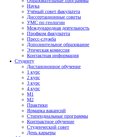
Образовательные программы
Наука
Учёный совет факультета
Диссертационные советы
УМС по геологии
Международная деятельность
Профком факультета
Пресс-служба
Дополнительное образование
Этическая комиссия
Контактная информация
Студенту
Дистанционное обучение
1 курс
2 курс
3 курс
4 курс
М1
М2
Практики
Ярмарка вакансий
Стипендиальные программы
Контрактное обучение
Студенческий совет
День карьеры