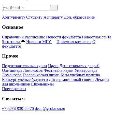
Абитуриенту
Студенту
Аспиранту
Доп. образование
Основное
Справочник
Расписание
Новости факультета
Новостная лента
5-го этажа
Новости МГУ
Приемная комиссия
О
факультете
Прочее
Подготовительные курсы
Наука
День открытых дверей
Олимпиада Ломоносов
Фестиваль науки
Универсиада
Ломоносов
Геологическая школа
Базы учебных практик
Конкурс ученые будущего
Диссертационный советы
Лекции
для школьников
Школьникам
Пресс-релизы
Связаться
+7 (495) 939-29-70
dean@geol.msu.ru