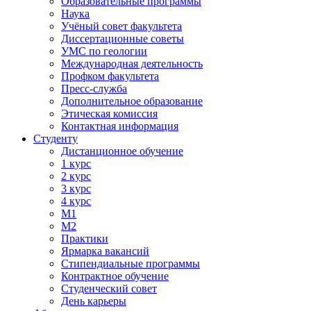
Образовательные программы
Наука
Учёный совет факультета
Диссертационные советы
УМС по геологии
Международная деятельность
Профком факультета
Пресс-служба
Дополнительное образование
Этическая комиссия
Контактная информация
Студенту
Дистанционное обучение
1 курс
2 курс
3 курс
4 курс
М1
М2
Практики
Ярмарка вакансий
Стипендиальные программы
Контрактное обучение
Студенческий совет
День карьеры