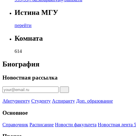
Истина МГУ
перейти
Комната
614
Биография
Новостная рассылка
Абитуриенту
Студенту
Аспиранту
Доп. образование
Основное
Справочник
Расписание
Новости факультета
Новостная лента 5