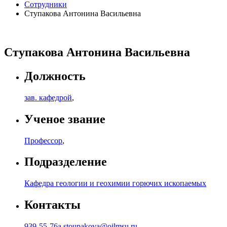
Сотрудники
Ступакова Антонина Васильевна
Ступакова Антонина Васильевна
Должность
зав. кафедрой
,
Ученое звание
Профессор
,
Подразделение
Кафедра геологии и геохимии горючих ископаемых
Контакты
939-55-76
a.stoupakova@oilmsu.ru