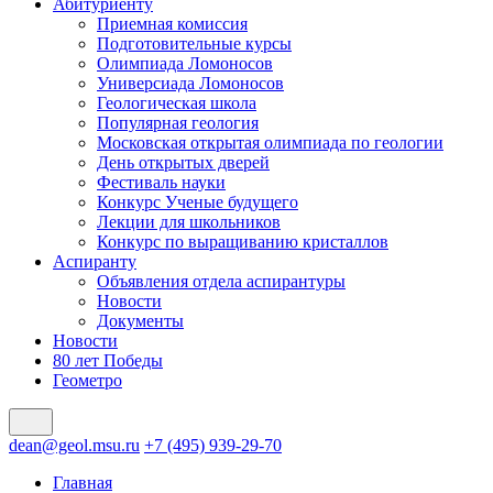
Абитуриенту
Приемная комиссия
Подготовительные курсы
Олимпиада Ломоносов
Универсиада Ломоносов
Геологическая школа
Популярная геология
Московская открытая олимпиада по геологии
День открытых дверей
Фестиваль науки
Конкурс Ученые будущего
Лекции для школьников
Конкурс по выращиванию кристаллов
Аспиранту
Объявления отдела аспирантуры
Новости
Документы
Новости
80 лет Победы
Геометро
dean@geol.msu.ru
+7 (495) 939-29-70
Главная