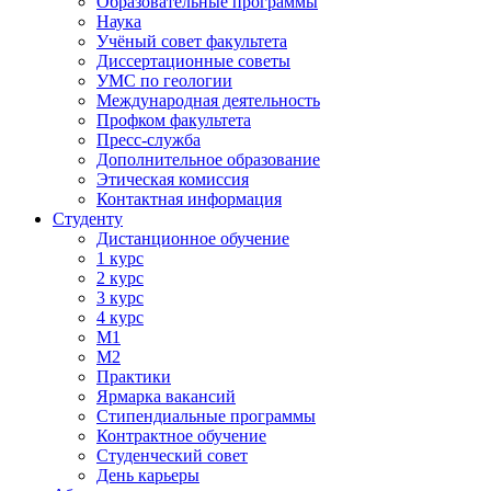
Образовательные программы
Наука
Учёный совет факультета
Диссертационные советы
УМС по геологии
Международная деятельность
Профком факультета
Пресс-служба
Дополнительное образование
Этическая комиссия
Контактная информация
Студенту
Дистанционное обучение
1 курс
2 курс
3 курс
4 курс
М1
М2
Практики
Ярмарка вакансий
Стипендиальные программы
Контрактное обучение
Студенческий совет
День карьеры