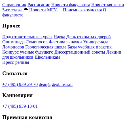
Справочник
Расписание
Новости факультета
Новостная лента
5-го этажа
Новости МГУ
Приемная комиссия
О
факультете
Прочее
Подготовительные курсы
Наука
День открытых дверей
Олимпиада Ломоносов
Фестиваль науки
Универсиада
Ломоносов
Геологическая школа
Базы учебных практик
Конкурс ученые будущего
Диссертационный советы
Лекции
для школьников
Школьникам
Пресс-релизы
Связаться
+7 (495) 939-29-70
dean@geol.msu.ru
Канцелярия
+7 (495) 939-13-01
Приемная комиссия