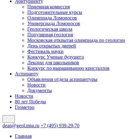
Абитуриенту
Приемная комиссия
Подготовительные курсы
Олимпиада Ломоносов
Универсиада Ломоносов
Геологическая школа
Популярная геология
Московская открытая олимпиада по геологии
День открытых дверей
Фестиваль науки
Конкурс Ученые будущего
Лекции для школьников
Конкурс по выращиванию кристаллов
Аспиранту
Объявления отдела аспирантуры
Новости
Документы
Новости
80 лет Победы
Геометро
dean@geol.msu.ru
+7 (495) 939-29-70
Главная