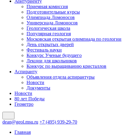
Абитуриенту
Приемная комиссия
Подготовительные курсы
Олимпиада Ломоносов
Универсиада Ломоносов
Геологическая школа
Популярная геология
Московская открытая олимпиада по геологии
День открытых дверей
Фестиваль науки
Конкурс Ученые будущего
Лекции для школьников
Конкурс по выращиванию кристаллов
Аспиранту
Объявления отдела аспирантуры
Новости
Документы
Новости
80 лет Победы
Геометро
dean@geol.msu.ru
+7 (495) 939-29-70
Главная