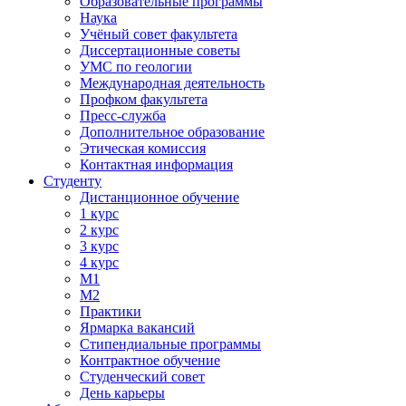
Образовательные программы
Наука
Учёный совет факультета
Диссертационные советы
УМС по геологии
Международная деятельность
Профком факультета
Пресс-служба
Дополнительное образование
Этическая комиссия
Контактная информация
Студенту
Дистанционное обучение
1 курс
2 курс
3 курс
4 курс
М1
М2
Практики
Ярмарка вакансий
Стипендиальные программы
Контрактное обучение
Студенческий совет
День карьеры