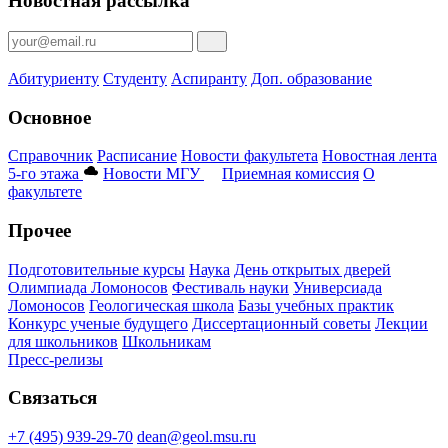
Новостная рассылка
Абитуриенту
Студенту
Аспиранту
Доп. образование
Основное
Справочник
Расписание
Новости факультета
Новостная лента
5-го этажа
Новости МГУ
Приемная комиссия
О
факультете
Прочее
Подготовительные курсы
Наука
День открытых дверей
Олимпиада Ломоносов
Фестиваль науки
Универсиада
Ломоносов
Геологическая школа
Базы учебных практик
Конкурс ученые будущего
Диссертационный советы
Лекции
для школьников
Школьникам
Пресс-релизы
Связаться
+7 (495) 939-29-70
dean@geol.msu.ru