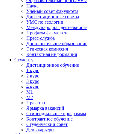
Образовательные программы
Наука
Учёный совет факультета
Диссертационные советы
УМС по геологии
Международная деятельность
Профком факультета
Пресс-служба
Дополнительное образование
Этическая комиссия
Контактная информация
Студенту
Дистанционное обучение
1 курс
2 курс
3 курс
4 курс
М1
М2
Практики
Ярмарка вакансий
Стипендиальные программы
Контрактное обучение
Студенческий совет
День карьеры