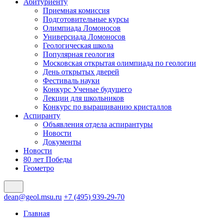
Абитуриенту
Приемная комиссия
Подготовительные курсы
Олимпиада Ломоносов
Универсиада Ломоносов
Геологическая школа
Популярная геология
Московская открытая олимпиада по геологии
День открытых дверей
Фестиваль науки
Конкурс Ученые будущего
Лекции для школьников
Конкурс по выращиванию кристаллов
Аспиранту
Объявления отдела аспирантуры
Новости
Документы
Новости
80 лет Победы
Геометро
dean@geol.msu.ru
+7 (495) 939-29-70
Главная