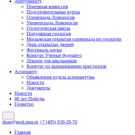
Абитуриенту
Приемная комиссия
Подготовительные курсы
Олимпиада Ломоносов
Универсиада Ломоносов
Геологическая школа
Популярная геология
Московская открытая олимпиада по геологии
День открытых дверей
Фестиваль науки
Конкурс Ученые будущего
Лекции для школьников
Конкурс по выращиванию кристаллов
Аспиранту
Объявления отдела аспирантуры
Новости
Документы
Новости
80 лет Победы
Геометро
dean@geol.msu.ru
+7 (495) 939-29-70
Главная