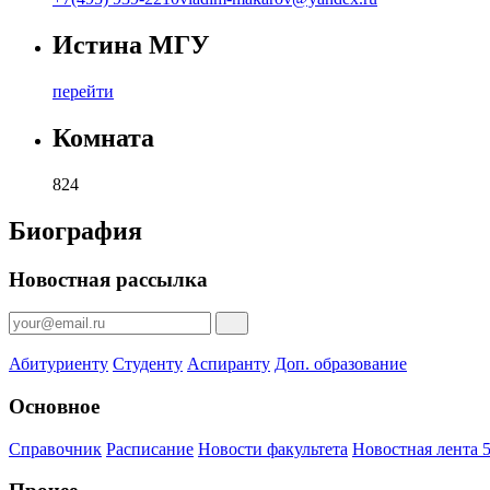
Истина МГУ
перейти
Комната
824
Биография
Новостная рассылка
Абитуриенту
Студенту
Аспиранту
Доп. образование
Основное
Справочник
Расписание
Новости факультета
Новостная лента 5