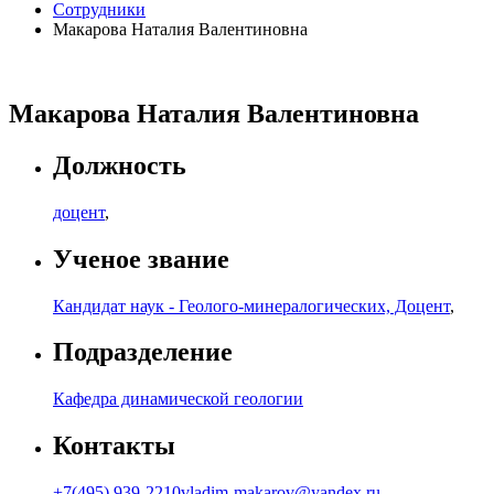
Сотрудники
Макарова Наталия Валентиновна
Макарова Наталия Валентиновна
Должность
доцент
,
Ученое звание
Кандидат наук - Геолого-минералогических, Доцент
,
Подразделение
Кафедра динамической геологии
Контакты
+7(495) 939-2210
vladim-makarov@yandex.ru