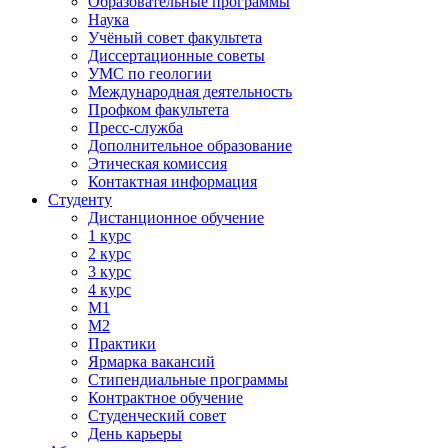
Образовательные программы
Наука
Учёный совет факультета
Диссертационные советы
УМС по геологии
Международная деятельность
Профком факультета
Пресс-служба
Дополнительное образование
Этическая комиссия
Контактная информация
Студенту
Дистанционное обучение
1 курс
2 курс
3 курс
4 курс
М1
М2
Практики
Ярмарка вакансий
Стипендиальные программы
Контрактное обучение
Студенческий совет
День карьеры