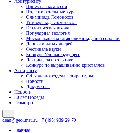
Абитуриенту
Приемная комиссия
Подготовительные курсы
Олимпиада Ломоносов
Универсиада Ломоносов
Геологическая школа
Популярная геология
Московская открытая олимпиада по геологии
День открытых дверей
Фестиваль науки
Конкурс Ученые будущего
Лекции для школьников
Конкурс по выращиванию кристаллов
Аспиранту
Объявления отдела аспирантуры
Новости
Документы
Новости
80 лет Победы
Геометро
dean@geol.msu.ru
+7 (495) 939-29-70
Главная