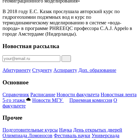
геомиграционного моделирования»
В 2018 году Е.С. Казак прослушала авторский курс по
гидрогеохимии подземных вод и курс по
термодинамическому моделированию в системе «вода-
порода» в программе PHREEQC профессора C.A.J. Appelo в
городе Амстердаме (Нидерланды).
Новостная рассылка
Абитуриенту
Студенту
Аспиранту
Доп. образование
Основное
Справочник
Расписание
Новости факультета
Новостная лента
5-го этажа
Новости МГУ
Приемная комиссия
О
факультете
Прочее
Подготовительные курсы
Наука
День открытых дверей
Олимпиада Ломоносов
Фестиваль науки
Универсиада