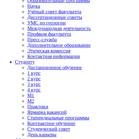
Образовательные программы
Наука
Учёный совет факультета
Диссертационные советы
УМС по геологии
Международная деятельность
Профком факультета
Пресс-служба
Дополнительное образование
Этическая комиссия
Контактная информация
Студенту
Дистанционное обучение
1 курс
2 курс
3 курс
4 курс
М1
М2
Практики
Ярмарка вакансий
Стипендиальные программы
Контрактное обучение
Студенческий совет
День карьеры