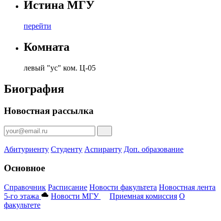
Истина МГУ
перейти
Комната
левый "ус" ком. Ц-05
Биография
Новостная рассылка
Абитуриенту
Студенту
Аспиранту
Доп. образование
Основное
Справочник
Расписание
Новости факультета
Новостная лента
5-го этажа
Новости МГУ
Приемная комиссия
О
факультете