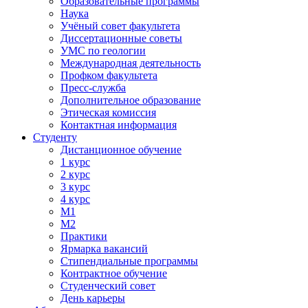
Образовательные программы
Наука
Учёный совет факультета
Диссертационные советы
УМС по геологии
Международная деятельность
Профком факультета
Пресс-служба
Дополнительное образование
Этическая комиссия
Контактная информация
Студенту
Дистанционное обучение
1 курс
2 курс
3 курс
4 курс
М1
М2
Практики
Ярмарка вакансий
Стипендиальные программы
Контрактное обучение
Студенческий совет
День карьеры