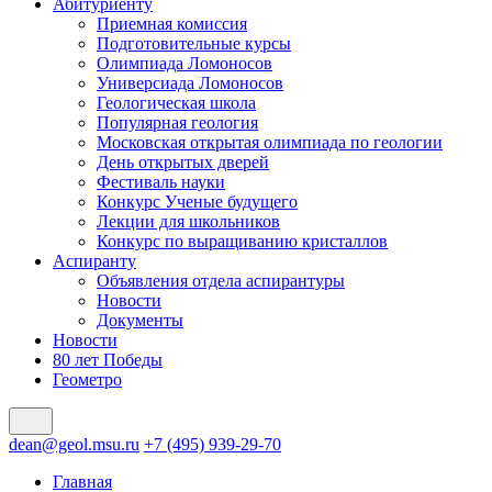
Абитуриенту
Приемная комиссия
Подготовительные курсы
Олимпиада Ломоносов
Универсиада Ломоносов
Геологическая школа
Популярная геология
Московская открытая олимпиада по геологии
День открытых дверей
Фестиваль науки
Конкурс Ученые будущего
Лекции для школьников
Конкурс по выращиванию кристаллов
Аспиранту
Объявления отдела аспирантуры
Новости
Документы
Новости
80 лет Победы
Геометро
dean@geol.msu.ru
+7 (495) 939-29-70
Главная