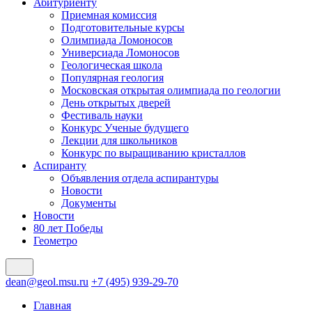
Абитуриенту
Приемная комиссия
Подготовительные курсы
Олимпиада Ломоносов
Универсиада Ломоносов
Геологическая школа
Популярная геология
Московская открытая олимпиада по геологии
День открытых дверей
Фестиваль науки
Конкурс Ученые будущего
Лекции для школьников
Конкурс по выращиванию кристаллов
Аспиранту
Объявления отдела аспирантуры
Новости
Документы
Новости
80 лет Победы
Геометро
dean@geol.msu.ru
+7 (495) 939-29-70
Главная