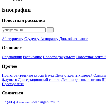
Биография
Новостная рассылка
Абитуриенту
Студенту
Аспиранту
Доп. образование
Основное
Справочник
Расписание
Новости факультета
Новостная лента 5
Прочее
Подготовительные курсы
Наука
День открытых дверей
Олимпи
будущего
Диссертационный советы
Лекции для школьников
Шк
Пресс-релизы
Связаться
+7 (495) 939-29-70
dean@geol.msu.ru