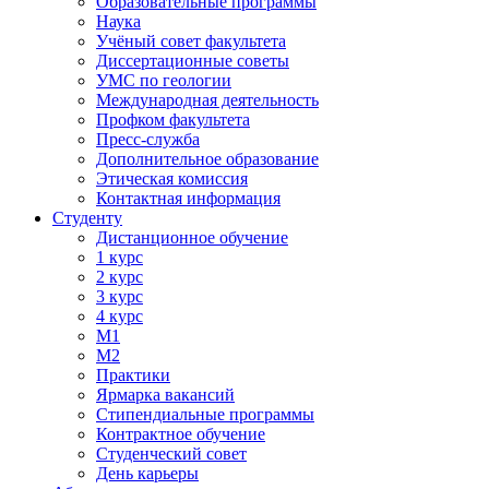
Образовательные программы
Наука
Учёный совет факультета
Диссертационные советы
УМС по геологии
Международная деятельность
Профком факультета
Пресс-служба
Дополнительное образование
Этическая комиссия
Контактная информация
Студенту
Дистанционное обучение
1 курс
2 курс
3 курс
4 курс
М1
М2
Практики
Ярмарка вакансий
Стипендиальные программы
Контрактное обучение
Студенческий совет
День карьеры