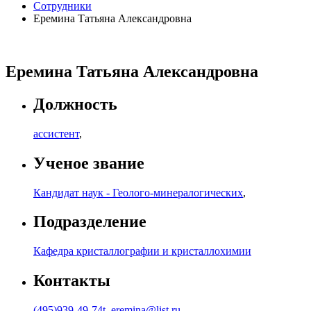
Сотрудники
Еремина Татьяна Александровна
Еремина Татьяна Александровна
Должность
ассистент
,
Ученое звание
Кандидат наук - Геолого-минералогических
,
Подразделение
Кафедра кристаллографии и кристаллохимии
Контакты
(495)939-49-74
t_eremina@list.ru