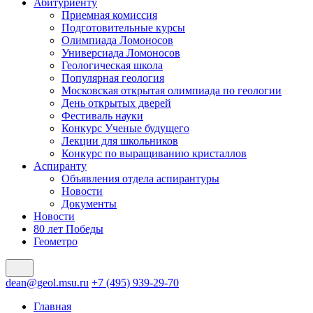
Абитуриенту
Приемная комиссия
Подготовительные курсы
Олимпиада Ломоносов
Универсиада Ломоносов
Геологическая школа
Популярная геология
Московская открытая олимпиада по геологии
День открытых дверей
Фестиваль науки
Конкурс Ученые будущего
Лекции для школьников
Конкурс по выращиванию кристаллов
Аспиранту
Объявления отдела аспирантуры
Новости
Документы
Новости
80 лет Победы
Геометро
dean@geol.msu.ru
+7 (495) 939-29-70
Главная