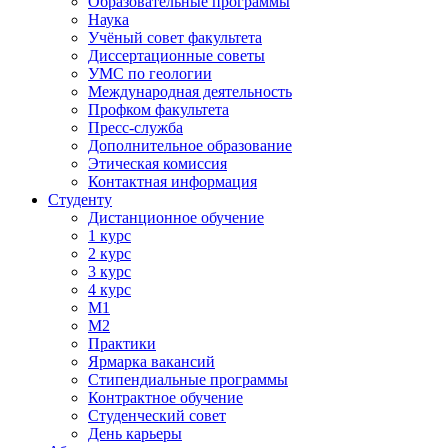
Образовательные программы
Наука
Учёный совет факультета
Диссертационные советы
УМС по геологии
Международная деятельность
Профком факультета
Пресс-служба
Дополнительное образование
Этическая комиссия
Контактная информация
Студенту
Дистанционное обучение
1 курс
2 курс
3 курс
4 курс
М1
М2
Практики
Ярмарка вакансий
Стипендиальные программы
Контрактное обучение
Студенческий совет
День карьеры