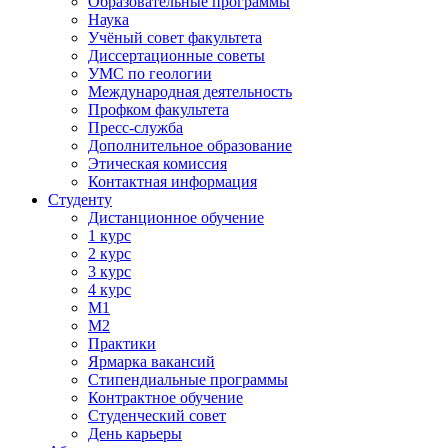
Образовательные программы
Наука
Учёный совет факультета
Диссертационные советы
УМС по геологии
Международная деятельность
Профком факультета
Пресс-служба
Дополнительное образование
Этическая комиссия
Контактная информация
Студенту
Дистанционное обучение
1 курс
2 курс
3 курс
4 курс
М1
М2
Практики
Ярмарка вакансий
Стипендиальные программы
Контрактное обучение
Студенческий совет
День карьеры