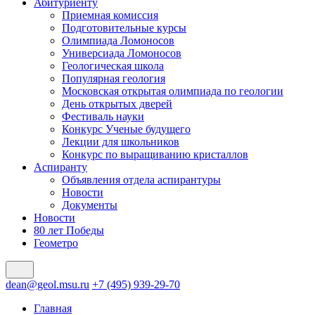
Абитуриенту
Приемная комиссия
Подготовительные курсы
Олимпиада Ломоносов
Универсиада Ломоносов
Геологическая школа
Популярная геология
Московская открытая олимпиада по геологии
День открытых дверей
Фестиваль науки
Конкурс Ученые будущего
Лекции для школьников
Конкурс по выращиванию кристаллов
Аспиранту
Объявления отдела аспирантуры
Новости
Документы
Новости
80 лет Победы
Геометро
dean@geol.msu.ru
+7 (495) 939-29-70
Главная