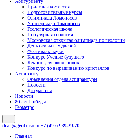
Абитуриенту
Приемная комиссия
Подготовительные курсы
Олимпиада Ломоносов
Универсиада Ломоносов
Геологическая школа
Популярная геология
Московская открытая олимпиада по геологии
День открытых дверей
Фестиваль науки
Конкурс Ученые будущего
Лекции для школьников
Конкурс по выращиванию кристаллов
Аспиранту
Объявления отдела аспирантуры
Новости
Документы
Новости
80 лет Победы
Геометро
dean@geol.msu.ru
+7 (495) 939-29-70
Главная