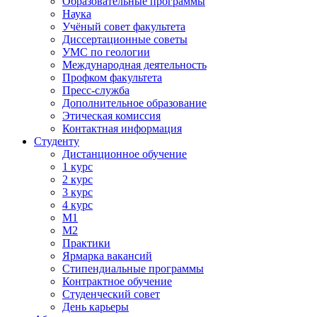
Образовательные программы
Наука
Учёный совет факультета
Диссертационные советы
УМС по геологии
Международная деятельность
Профком факультета
Пресс-служба
Дополнительное образование
Этическая комиссия
Контактная информация
Студенту
Дистанционное обучение
1 курс
2 курс
3 курс
4 курс
М1
М2
Практики
Ярмарка вакансий
Стипендиальные программы
Контрактное обучение
Студенческий совет
День карьеры