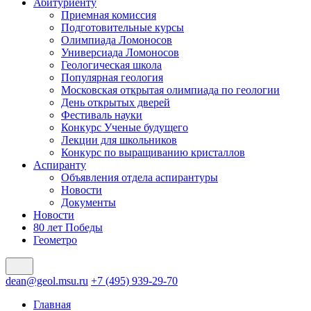
Абитуриенту
Приемная комиссия
Подготовительные курсы
Олимпиада Ломоносов
Универсиада Ломоносов
Геологическая школа
Популярная геология
Московская открытая олимпиада по геологии
День открытых дверей
Фестиваль науки
Конкурс Ученые будущего
Лекции для школьников
Конкурс по выращиванию кристаллов
Аспиранту
Объявления отдела аспирантуры
Новости
Документы
Новости
80 лет Победы
Геометро
dean@geol.msu.ru
+7 (495) 939-29-70
Главная