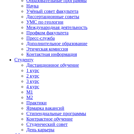
Образовательные программы
Наука
Учёный совет факультета
Диссертационные советы
УМС по геологии
Международная деятельность
Профком факультета
Пресс-служба
Дополнительное образование
Этическая комиссия
Контактная информация
Студенту
Дистанционное обучение
1 курс
2 курс
3 курс
4 курс
М1
М2
Практики
Ярмарка вакансий
Стипендиальные программы
Контрактное обучение
Студенческий совет
День карьеры